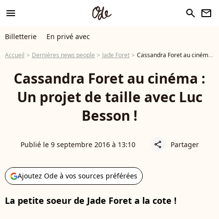
menu
search
newsletter
Billetterie
En privé avec
Accueil
Dernières news people
Jade Foret
Cassandra Foret au cinéma : Un projet de taille avec Luc Besson !
Cassandra Foret au cinéma :
Un projet de taille avec Luc
Besson !
Publié le 9 septembre 2016 à 13:10
Partager
share
Ajoutez Ode à vos sources préférées
La petite soeur de Jade Foret a la cote !