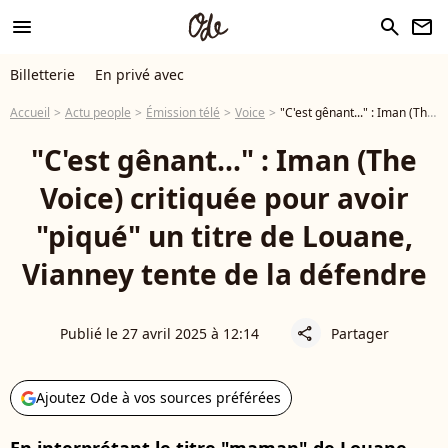
menu
search
newsletter
Billetterie
En privé avec
Accueil
Actu people
Émission télé
Voice
"C'est gênant..." : Iman (The Voice) critiquée pour avoir "piqué" un titre de Louane, Vianney tente de la défendre
"C'est gênant..." : Iman (The
Voice) critiquée pour avoir
"piqué" un titre de Louane,
Vianney tente de la défendre
Publié le 27 avril 2025 à 12:14
Partager
share
Ajoutez Ode à vos sources préférées