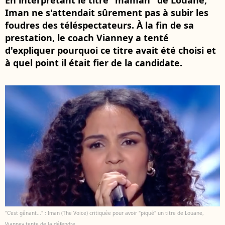
En interprétant le titre "maman" de Louane,
Iman ne s'attendait sûrement pas à subir les
foudres des téléspectateurs. À la fin de sa
prestation, le coach Vianney a tenté
d'expliquer pourquoi ce titre avait été choisi et
à quel point il était fier de la candidate.
"C'est gênant..." : Iman (The Voice) critiquée pour avoir "piqué" un titre de Louane,
Vianney tente de la défendre