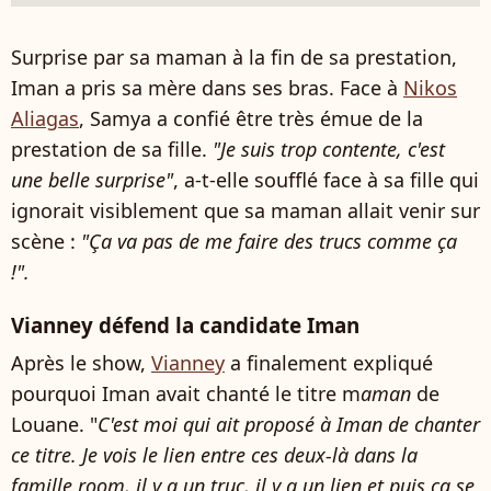
Surprise par sa maman à la fin de sa prestation,
Iman a pris sa mère dans ses bras. Face à
Nikos
Aliagas
, Samya a confié être très émue de la
prestation de sa fille.
"Je suis trop contente, c'est
une belle surprise"
, a-t-elle soufflé face à sa fille qui
ignorait visiblement que sa maman allait venir sur
scène :
"Ça va pas de me faire des trucs comme ça
!".
Vianney défend la candidate Iman
Après le show,
Vianney
a finalement expliqué
pourquoi Iman avait chanté le titre m
aman
de
Louane. "
C'est moi qui ait proposé à Iman de chanter
ce titre. Je vois le lien entre ces deux-là dans la
famille room, il y a un truc, il y a un lien et puis ça se