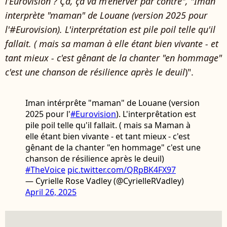
l’Eurovision ? Ça, ça va m’énerver par contre",
"Iman
interprète "maman" de Louane (version 2025 pour
l'#Eurovision). L'interprétation est pile poil telle qu'il
fallait. ( mais sa maman à elle étant bien vivante - et
tant mieux - c'est gênant de la chanter "en hommage"
c'est une chanson de résilience après le deuil
)".
Iman intérprête "maman" de Louane (version
2025 pour l'
#Eurovision
). L'interprêtation est
pile poil telle qu'il fallait. ( mais sa Maman à
elle étant bien vivante - et tant mieux - c'est
gênant de la chanter "en hommage" c'est une
chanson de résilience après le deuil)
#TheVoice
pic.twitter.com/QRpBK4FX97
— Cyrielle Rose Vadley (@CyrielleRVadley)
April 26, 2025