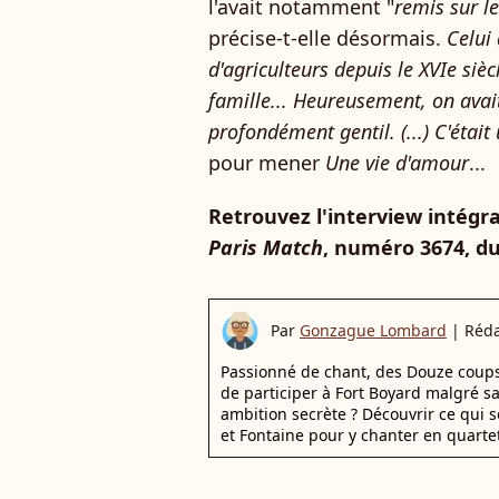
l'avait notamment "
remis sur le
précise-t-elle désormais.
Celui 
d'agriculteurs depuis le XVIe siè
famille... Heureusement, on avait
profondément gentil. (...) C'était
pour mener
Une vie d'amour
...
Retrouvez l'interview intégra
Paris Match
, numéro 3674, du
Par
Gonzague Lombard
|
Réda
Passionné de chant, des Douze coups d
de participer à Fort Boyard malgré s
ambition secrète ? Découvrir ce qui s
et Fontaine pour y chanter en quartet