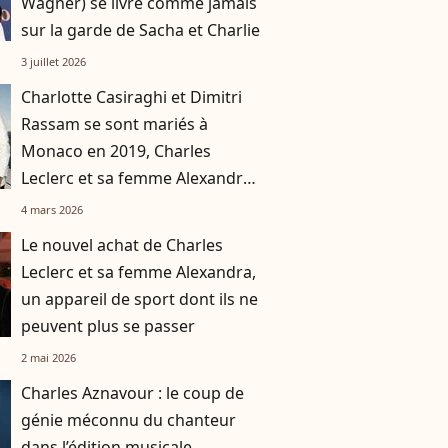
Wagner) se livre comme jamais
sur la garde de Sacha et Charlie
3 juillet 2026
Charlotte Casiraghi et Dimitri
Rassam se sont mariés à
Monaco en 2019, Charles
Leclerc et sa femme Alexandra
ont choisi le même lieu
4 mars 2026
immaculé splendide
Le nouvel achat de Charles
Leclerc et sa femme Alexandra,
un appareil de sport dont ils ne
peuvent plus se passer
2 mai 2026
Charles Aznavour : le coup de
génie méconnu du chanteur
dans l’édition musicale