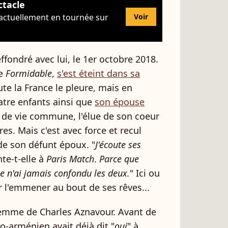
ctacle
 actuellement en tournée sur
Voir
ffondré avec lui, le 1er octobre 2018.
le
Formidable
,
s'est éteint dans sa
ute la France le pleure, mais en
atre enfants ainsi que
son épouse
 de vie commune, l'élue de son coeur
res. Mais c'est avec force et recul
 de son défunt époux. "
J'écoute ses
nte-t-elle à
Paris Match
.
Parce que
 Je n'ai jamais confondu les deux.
" Ici ou
our l'emmener au bout de ses rêves...
 femme de Charles Aznavour. Avant de
co-arménien avait déjà dit "
oui
" à