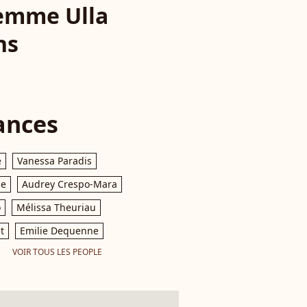
femme Ulla
ns
ances
e
Vanessa Paradis
le
Audrey Crespo-Mara
o
Mélissa Theuriau
t
Emilie Dequenne
VOIR TOUS LES PEOPLE