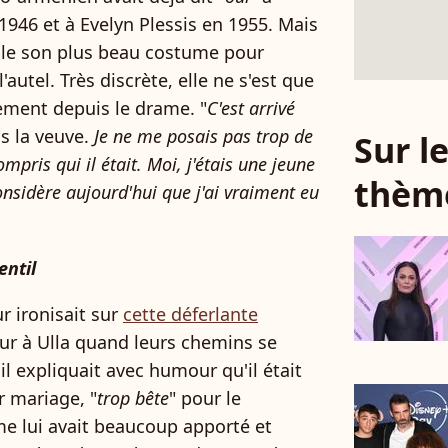
946 et à Evelyn Plessis en 1955. Mais
file son plus beau costume pour
autel. Très discrète, elle ne s'est que
ement depuis le drame. "
C'est arrivé
is la veuve.
Je ne me posais pas trop de
Sur 
ompris qui il était. Moi, j'étais une jeune
thèm
considère aujourd'hui que j'ai vraiment eu
entil
r ironisait sur
cette déferlante
peur à Ulla quand leurs chemins se
 il expliquait avec humour qu'il était
r mariage, "
trop bête
" pour le
me lui avait beaucoup apporté et