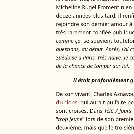
Micheline Rugel Fromentin en 1
douze années plus tard, il ren
rejoindre son dernier amour à l'
très rarement confiée publiqu
comme ça
, se souvient toutefo
questions, au début. Après, j'ai c
Suédoise à Paris, très naïve. Je 
de la chance de tomber sur lui.
"
Il était profondément g
De son vivant, Charles Aznavou
d'unions
, qui aurait pu faire 
sont croisés. Dans
Télé 7 Jours
,
"
trop jeune
" lors de son premie
deuxième, mais que le troisiè