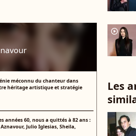
player2
znavour
 génie méconnu du chanteur dans
Les a
tre héritage artistique et stratégie
simil
es années 60, nous a quittés à 82 ans :
 Aznavour, Julio Iglesias, Sheila,