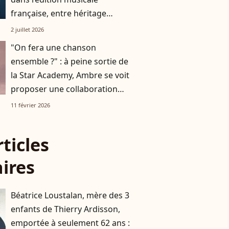
française, entre héritage
artistique et stratégie
2 juillet 2026
patrimoniale
"On fera une chanson
ensemble ?" : à peine sortie de
la Star Academy, Ambre se voit
proposer une collaboration
avec une icône de la chanson
11 février 2026
française
rticles
aires
Béatrice Loustalan, mère des 3
enfants de Thierry Ardisson,
emportée à seulement 62 ans :