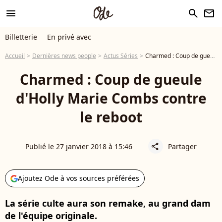
menu
search
newsletter
Billetterie
En privé avec
Accueil
Dernières news people
Actus Séries
Charmed : Coup de gueule d'Holly Marie Combs contre le reboot
Charmed : Coup de gueule
d'Holly Marie Combs contre
le reboot
Publié le 27 janvier 2018 à 15:46
Partager
share
Ajoutez Ode à vos sources préférées
La série culte aura son remake, au grand dam
de l'équipe originale.