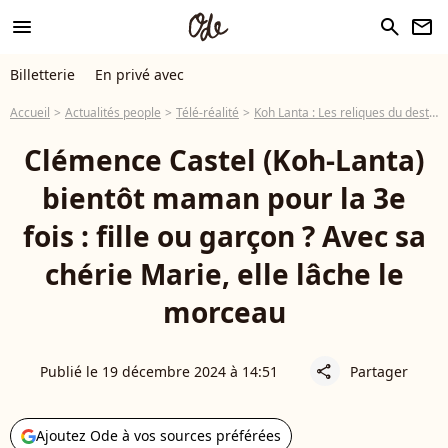
menu
search
newsletter
Billetterie
En privé avec
Accueil
Actualités people
Télé-réalité
Koh Lanta : Les reliques du destin
Clémence Castel (Koh-Lanta)
bientôt maman pour la 3e
fois : fille ou garçon ? Avec sa
chérie Marie, elle lâche le
morceau
Publié le 19 décembre 2024 à 14:51
Partager
share
Ajoutez Ode à vos sources préférées