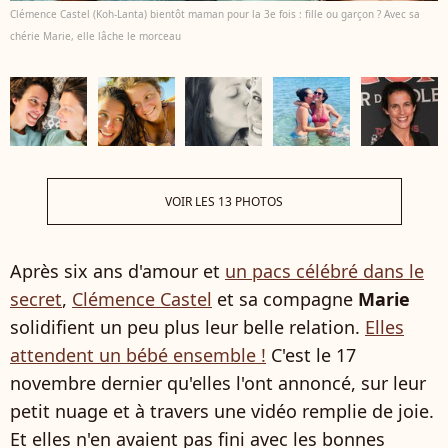
Clémence Castel (Koh-Lanta) bientôt maman pour la 3e fois : fille ou garçon ? Avec sa
chérie Marie, elle lâche le morceau
VOIR LES 13 PHOTOS
Après six ans d'amour et
un pacs célébré dans le
secret
,
Clémence Castel
et sa compagne
Marie
solidifient un peu plus leur belle relation.
Elles
attendent un bébé ensemble !
C'est le 17
novembre dernier qu'elles l'ont annoncé, sur leur
petit nuage et à travers une vidéo remplie de joie.
Et elles n'en avaient pas fini avec les bonnes