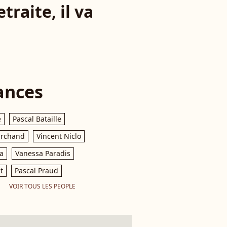
traite, il va
ances
e
Pascal Bataille
archand
Vincent Niclo
a
Vanessa Paradis
t
Pascal Praud
VOIR TOUS LES PEOPLE