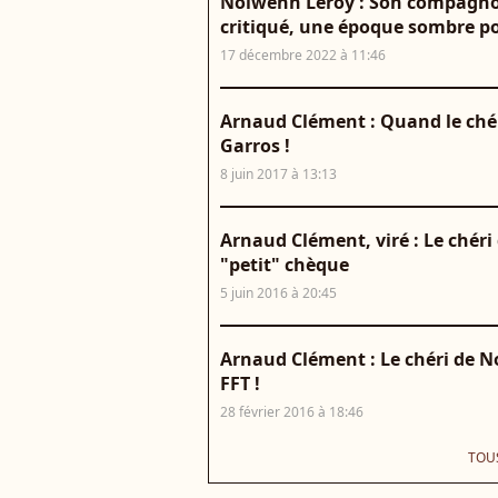
Nolwenn Leroy : Son compagno
critiqué, une époque sombre po
17 décembre 2022 à 11:46
Arnaud Clément : Quand le chér
Garros !
8 juin 2017 à 13:13
Arnaud Clément, viré : Le chér
"petit" chèque
5 juin 2016 à 20:45
Arnaud Clément : Le chéri de N
FFT !
28 février 2016 à 18:46
TOUS