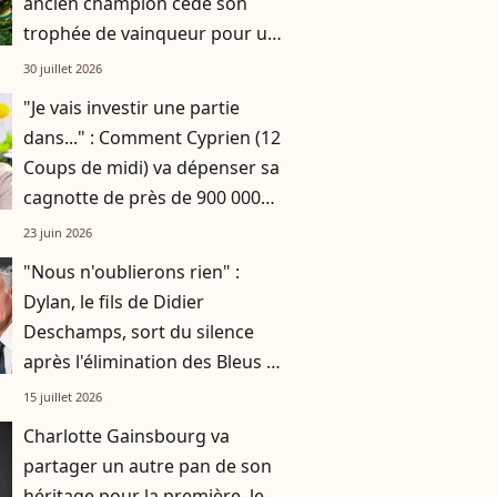
ancien champion cède son
trophée de vainqueur pour une
somme à 5 chiffres
30 juillet 2026
"Je vais investir une partie
dans..." : Comment Cyprien (12
Coups de midi) va dépenser sa
cagnotte de près de 900 000
euros ?
23 juin 2026
"Nous n'oublierons rien" :
Dylan, le fils de Didier
Deschamps, sort du silence
après l'élimination des Bleus de
la Coupe du monde
15 juillet 2026
Charlotte Gainsbourg va
partager un autre pan de son
héritage pour la première, le