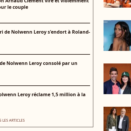
n Arnaud Clément viré et violemment
ur le couple
i de Nolwenn Leroy s'endort à Roland-
i de Nolwenn Leroy consolé par un
olwenn Leroy réclame 1,5 million à la
 LES ARTICLES