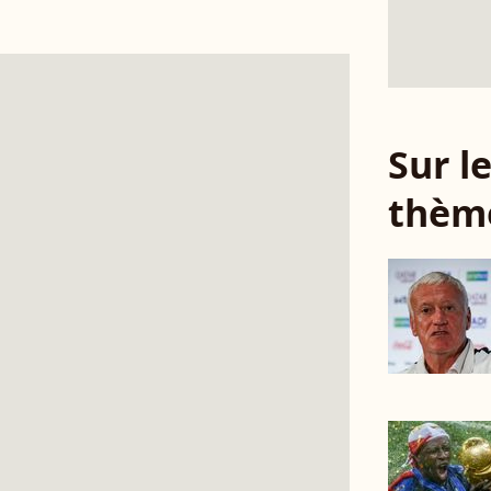
Sur 
thèm