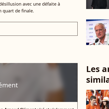
désillusion avec une défaite à
 quart de finale.
Les a
simil
lément