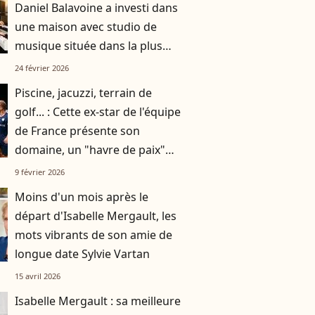
Daniel Balavoine a investi dans
une maison avec studio de
musique située dans la plus
grande ville écologiste d’Île-de-
24 février 2026
France
Piscine, jacuzzi, terrain de
golf... : Cette ex-star de l'équipe
de France présente son
domaine, un "havre de paix"
situé dans le sud de la France
9 février 2026
Moins d'un mois après le
départ d'Isabelle Mergault, les
mots vibrants de son amie de
longue date Sylvie Vartan
15 avril 2026
Isabelle Mergault : sa meilleure