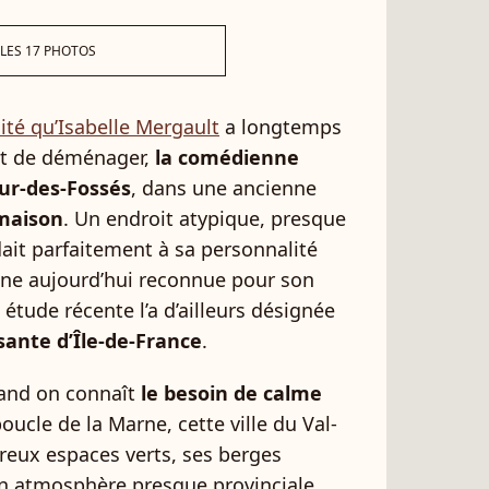
 LES 17 PHOTOS
lité qu’Isabelle Mergault
a longtemps
ant de déménager,
la comédienne
aur-des-Fossés
, dans une ancienne
maison
. Un endroit atypique, presque
ait parfaitement à sa personnalité
une aujourd’hui reconnue pour son
étude récente l’a d’ailleurs désignée
ssante d’Île-de-France
.
uand on connaît
le besoin de calme
oucle de la Marne, cette ville du Val-
eux espaces verts, ses berges
n atmosphère presque provinciale