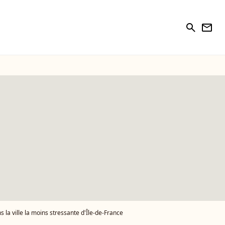
search
newsletter
 la ville la moins stressante d'Île-de-France