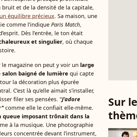
 bruit et de la densité de la capitale,
 un équilibre précieux
. Sa maison, une
tie comme l’indique
Paris Match
,
’esprit. Dès l’entrée, le ton était
 chaleureux et singulier
, où chaque
stoire.
 le magazine on peut y voir un
large
e salon baigné de lumière
qui capte
tour la décoration plus épurée
l. C’est là qu’elle aimait s’installer,
Sur 
sser filer ses pensées. "
J’adore
r"
comme elle le confiait elle-même.
thèm
à queue imposant trônait dans la
time à la musique. Une photographie
lleurs concentrée devant l’instrument,