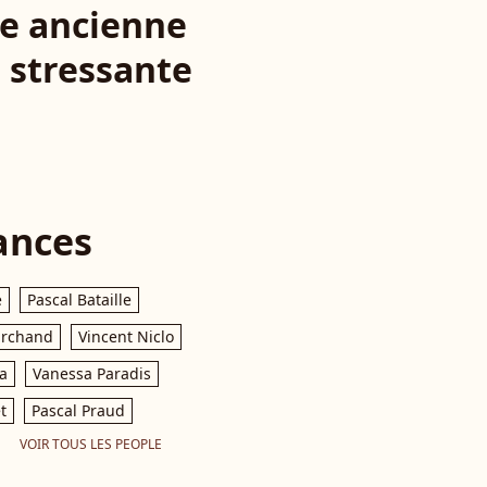
ne ancienne
s stressante
ances
e
Pascal Bataille
archand
Vincent Niclo
a
Vanessa Paradis
t
Pascal Praud
VOIR TOUS LES PEOPLE