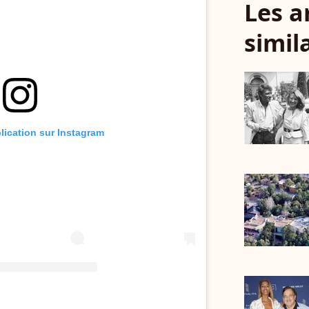
Les a
simil
blication sur Instagram