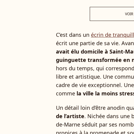
VOIR
C’est dans un
écrin de tranquil
écrit une partie de sa vie. Av
avait élu domicile à Saint-M
guinguette transformée en 
hors du temps, qui correspond
libre et artistique. Une comm
cadre de vie exceptionnel. Une 
comme
la ville la moins stre
Un détail loin d’être anodin q
de l’artiste
. Nichée dans une b
de-Marne séduit par ses nombr
propices à la promenade et so