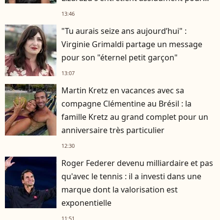
rester musclé à 56 ans ?
13:46
"Tu aurais seize ans aujourd’hui" :
Virginie Grimaldi partage un message
pour son "éternel petit garçon"
13:07
Martin Kretz en vacances avec sa
compagne Clémentine au Brésil : la
famille Kretz au grand complet pour un
anniversaire très particulier
12:30
Roger Federer devenu milliardaire et pas
qu'avec le tennis : il a investi dans une
marque dont la valorisation est
exponentielle
11:51