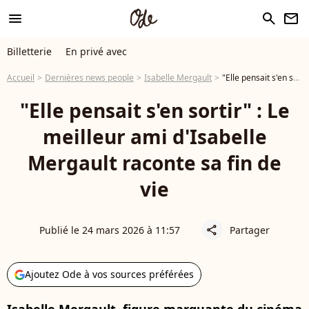
menu
search
newsletter
Billetterie
En privé avec
Accueil
Dernières news people
Isabelle Mergault
"Elle pensait s'en sortir" : Le meilleur ami d'Isabelle Mergault raconte sa fin de vie
"Elle pensait s'en sortir" : Le
meilleur ami d'Isabelle
Mergault raconte sa fin de
vie
Publié le 24 mars 2026 à 11:57
Partager
share
Ajoutez Ode à vos sources préférées