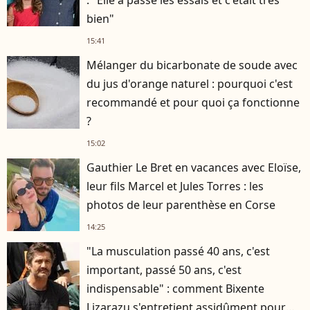
: "Elle a passé les essais et c'était très
bien"
15:41
Mélanger du bicarbonate de soude avec
du jus d'orange naturel : pourquoi c'est
recommandé et pour quoi ça fonctionne
?
15:02
Gauthier Le Bret en vacances avec Eloïse,
leur fils Marcel et Jules Torres : les
photos de leur parenthèse en Corse
14:25
"La musculation passé 40 ans, c'est
important, passé 50 ans, c'est
indispensable" : comment Bixente
Lizarazu s'entretient assidûment pour