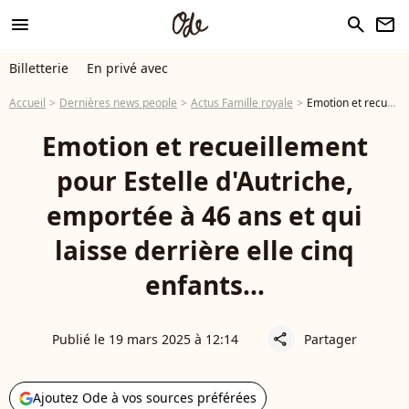
menu
search
newsletter
Billetterie
En privé avec
Accueil
Dernières news people
Actus Famille royale
Emotion et recueillement pour Estelle d'Autriche, emportée à 46 ans et qui laisse derrière elle cinq enfants…
Emotion et recueillement
pour Estelle d'Autriche,
emportée à 46 ans et qui
laisse derrière elle cinq
enfants…
Publié le 19 mars 2025 à 12:14
Partager
share
Ajoutez Ode à vos sources préférées