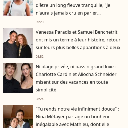
d'être un long fleuve tranquille, "Je
n'aurais jamais cru en parler
publiquement"
09:20
Vanessa Paradis et Samuel Benchetrit
ont mis un terme à leur histoire, retour
sur leurs plus belles apparitions à deux
08:52
Ni plage privée, ni bassin grand luxe :
Charlotte Cardin et Aliocha Schneider
misent sur des vacances en toute
simplicité
08:24
"Tu rends notre vie infiniment douce" :
Nina Métayer partage un bonheur
inégalable avec Mathieu, dont elle