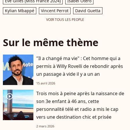
Eve Gilles (Miss France 2024)
Isabel Otero
Kylian Mbappé
Vincent Perrot
David Guetta
VOIR TOUS LES PEOPLE
Sur le même thème
"Il a changé ma vie" : Cet homme qui a
permis à Willy Rovelli de rebondir après
un passage à vide il y a un an
15 avril 2026
Trois mois à peine après la naissance de
player2
son 3e enfant à 46 ans, cette
personnalité télé et radio a mis le cap
vers une destination chic et prisée
2 mars 2026