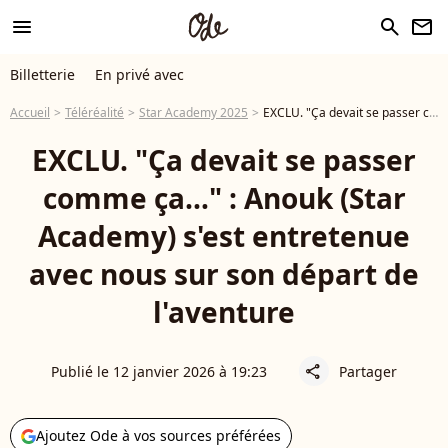
menu
search
newsletter
Billetterie
En privé avec
Accueil
Téléréalité
Star Academy 2025
EXCLU. "Ça devait se passer comme ça…" : Anouk (Star Academy) s'est entretenue avec nous sur son départ de l'aventure
EXCLU. "Ça devait se passer
comme ça…" : Anouk (Star
Academy) s'est entretenue
avec nous sur son départ de
l'aventure
Publié le 12 janvier 2026 à 19:23
Partager
share
Ajoutez Ode à vos sources préférées