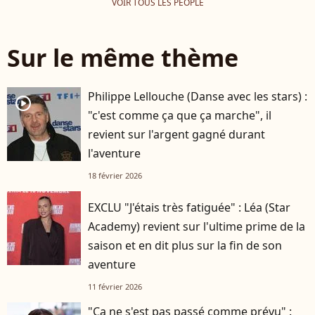
VOIR TOUS LES PEOPLE
Sur le même thème
Philippe Lellouche (Danse avec les stars) :
player2
"c'est comme ça que ça marche", il
revient sur l'argent gagné durant
l'aventure
18 février 2026
EXCLU "J'étais très fatiguée" : Léa (Star
Academy) revient sur l'ultime prime de la
saison et en dit plus sur la fin de son
aventure
11 février 2026
"Ca ne s'est pas passé comme prévu" :