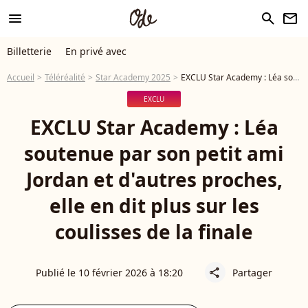
menu
search
newsletter
Billetterie
En privé avec
Accueil
Téléréalité
Star Academy 2025
EXCLU Star Academy : Léa soutenue par son petit ami Jordan et d'autres proches, elle en dit plus sur les coulisses de la finale
EXCLU
EXCLU Star Academy : Léa
soutenue par son petit ami
Jordan et d'autres proches,
elle en dit plus sur les
coulisses de la finale
Publié le 10 février 2026 à 18:20
Partager
share