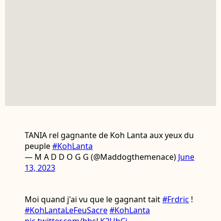
TANIA rel gagnante de Koh Lanta aux yeux du
peuple
#KohLanta
— M A D D O G G (@Maddogthemenace)
June
13, 2023
Moi quand j'ai vu que le gagnant tait
#Frdric
!
#KohLantaLeFeuSacre
#KohLanta