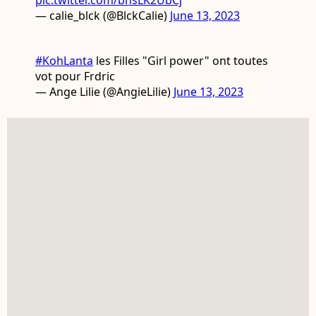
pic.twitter.com/bhsLK2UbCj
— calie_blck (@BlckCalie)
June 13, 2023
#KohLanta
les Filles "Girl power" ont toutes
vot pour Frdric
— Ange Lilie (@AngieLilie)
June 13, 2023