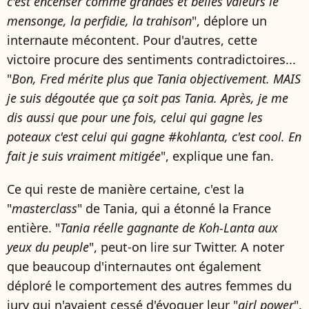
c'est encenser comme grandes et belles valeurs le
mensonge, la perfidie, la trahison
", déplore un
internaute mécontent. Pour d'autres, cette
victoire procure des sentiments contradictoires...
"
Bon, Fred mérite plus que Tania objectivement. MAIS
je suis dégoutée que ça soit pas Tania. Après, je me
dis aussi que pour une fois, celui qui gagne les
poteaux c'est celui qui gagne #kohlanta, c'est cool. En
fait je suis vraiment mitigée
", explique une fan.
Ce qui reste de manière certaine, c'est la
"
masterclass
" de Tania, qui a étonné la France
entière. "
Tania réelle gagnante de Koh-Lanta aux
yeux du peuple
", peut-on lire sur Twitter. A noter
que beaucoup d'internautes ont également
déploré le comportement des autres femmes du
jury qui n'avaient cessé d'évoquer leur "
girl power
".