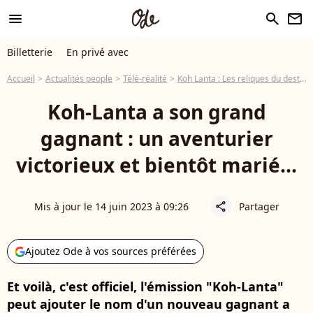
menu
search
newsletter
Billetterie
En privé avec
Accueil
Actualités people
Télé-réalité
Koh Lanta : Les reliques du destin
Koh-Lanta a son grand
gagnant : un aventurier
victorieux et bientôt marié...
Mis à jour le 14 juin 2023 à 09:26
Partager
share
Ajoutez Ode à vos sources préférées
Et voilà, c'est officiel, l'émission "Koh-Lanta"
peut ajouter le nom d'un nouveau gagnant a