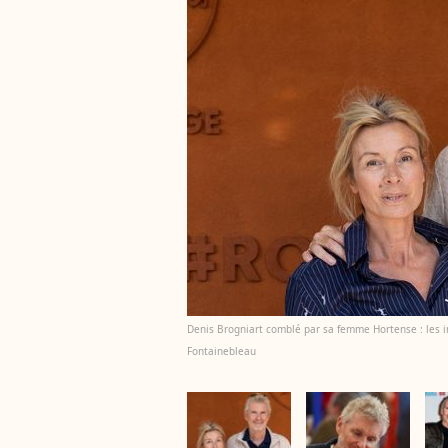
Denis Brogniart comblé par sa femme Hortense : les 
Fontainebleau