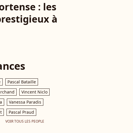
rtense : les
restigieux à
ances
e
Pascal Bataille
archand
Vincent Niclo
a
Vanessa Paradis
t
Pascal Praud
VOIR TOUS LES PEOPLE