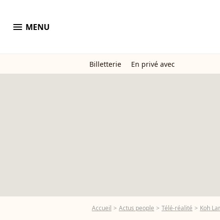
menu
MENU
Billetterie
En privé avec
Accueil
Actus people
Télé-réalité
Koh La