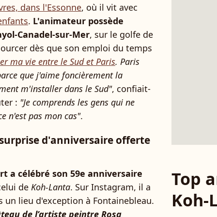
vres, dans l'Essonne
, où il vit avec
enfants
.
L'animateur possède
yol-Canadel-sur-Mer
, sur le golfe de
essourcer dès que son emploi du temps
er ma vie entre le Sud et Paris
. Paris
 parce que j'aime foncièrement la
iment m'installer dans le Sud"
, confiait-
ter :
"Je comprends les gens qui ne
ce n'est pas mon cas"
.
surprise d'anniversaire offerte
Top a
rt a célébré son 59e anniversaire
celui de
Koh-Lanta
. Sur Instagram, il a
Koh-
s un lieu d'exception à Fontainebleau.
teau de l’artiste peintre Rosa