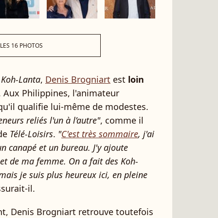
 LES 16 PHOTOS
e
Koh-Lanta
,
Denis Brogniart
est
loin
. Aux Philippines, l'animateur
 qu'il qualifie lui-même de modestes.
eurs reliés l'un à l’autre"
, comme il
 de
Télé-Loisirs
.
"
C'est très sommaire
, j'ai
 un canapé et un bureau. J'y ajoute
et de ma femme. On a fait des Koh-
mais je suis plus heureux ici, en pleine
ssurait-il.
t, Denis Brogniart retrouve toutefois