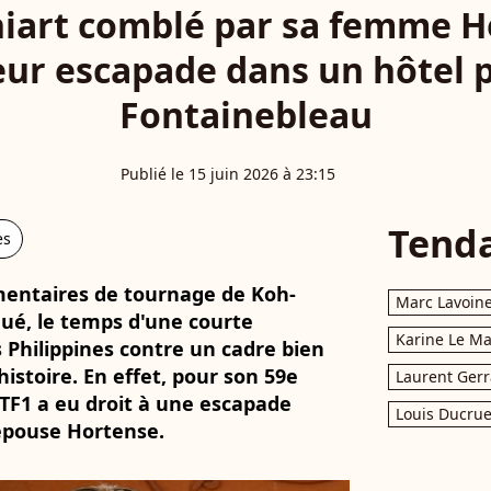
iart comblé par sa femme Ho
eur escapade dans un hôtel p
Fontainebleau
Publié le 15 juin 2026 à 23:15
Tend
es
mentaires de tournage de Koh-
Marc Lavoin
qué, le temps d'une courte
Karine Le M
 Philippines contre un cadre bien
histoire. En effet, pour son 59e
Laurent Gerr
 TF1 a eu droit à une escapade
Louis Ducrue
épouse Hortense.