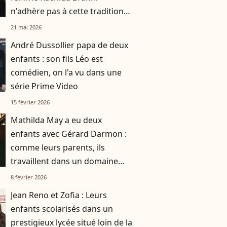
n'adhère pas à cette tradition
familiale, "je tente de lui faire
21 mai 2026
changer d'avis"
André Dussollier papa de deux
enfants : son fils Léo est
comédien, on l'a vu dans une
série Prime Video
15 février 2026
Mathilda May a eu deux
enfants avec Gérard Darmon :
comme leurs parents, ils
travaillent dans un domaine
artistique
8 février 2026
Jean Reno et Zofia : Leurs
enfants scolarisés dans un
prestigieux lycée situé loin de la