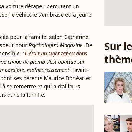
 sa voiture dérape : percutant un
sse, le véhicule s'embrase et la jeune
le pour la famille, selon Catherine
Sur 
a soeur pour
Psychologies Magazine.
De
sensible. "
C'était un sujet tabou dans
thèm
 une chape de plomb s'est abattue sur
u impossible, malheureusement"
, avait-
 dont ses parents Maurice Dorléac et
 se remettre et qui a d'ailleurs
ais dans la famille.