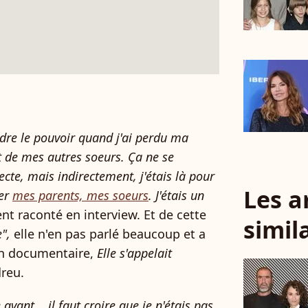
endre le pouvoir quand j'ai perdu ma
t de mes autres soeurs. Ça ne se
ecte, mais indirectement, j'étais là pour
Les a
ner
mes parents, mes soeurs
. J'étais un
nt raconté en interview. Et de cette
simil
",
elle n'en pas parlé beaucoup et a
un documentaire,
Elle s'appelait
dreu.
 avant... il faut croire que je n'étais pas