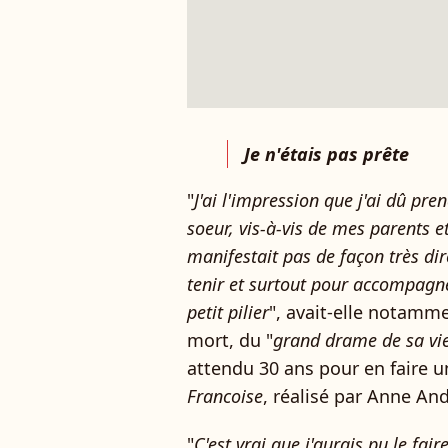
Je n'étais pas prête
"
J'ai l'impression que j'ai dû pr
soeur, vis-à-vis de mes parents e
manifestait pas de façon très dir
tenir et surtout pour accompag
petit pilier
", avait-elle notamme
mort, du "
grand drame de sa vie
attendu 30 ans pour en faire 
Francoise
, réalisé par Anne An
"
C'est vrai que j'aurais pu le faire