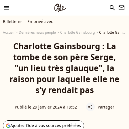
menu
search
newsletter
Billetterie
En privé avec
Accueil
Dernières news people
Charlotte Gainsbourg
Charlotte Gainsbourg : La tombe de son père Serge, "un lieu très glauque", la raison pour laquelle elle ne s'y rendait pas
Charlotte Gainsbourg : La
tombe de son père Serge,
"un lieu très glauque", la
raison pour laquelle elle ne
s'y rendait pas
Publié le 29 janvier 2024 à 19:52
Partager
share
Ajoutez Ode à vos sources préférées