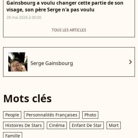
Gainsbourg a voulu changer cette partie de son
visage, son père Serge n'a pas voulu
28 mai 2026 à 06:00
TOUS LES ARTICLES
chevron_right
Serge Gainsbourg
Mots clés
People
Personnalités Françaises
Photo
Histoires De Stars
Cinéma
Enfant De Star
Mort
Famille