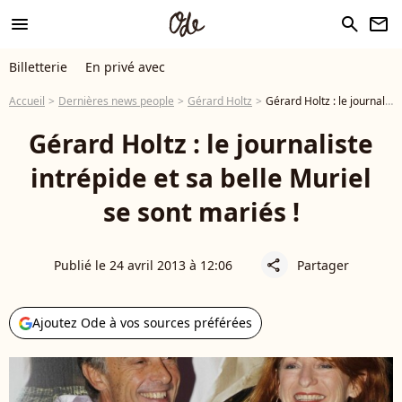
menu
search
newsletter
Billetterie
En privé avec
Accueil
Dernières news people
Gérard Holtz
Gérard Holtz : le journaliste intrépide et sa belle Muriel se sont mariés !
Gérard Holtz : le journaliste
intrépide et sa belle Muriel
se sont mariés !
Publié le 24 avril 2013 à 12:06
Partager
share
Ajoutez Ode à vos sources préférées