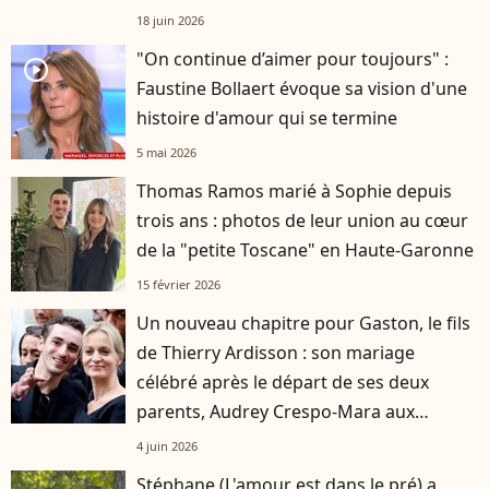
française
18 juin 2026
"On continue d’aimer pour toujours" :
player2
Faustine Bollaert évoque sa vision d'une
histoire d'amour qui se termine
5 mai 2026
Thomas Ramos marié à Sophie depuis
trois ans : photos de leur union au cœur
de la "petite Toscane" en Haute-Garonne
15 février 2026
Un nouveau chapitre pour Gaston, le fils
de Thierry Ardisson : son mariage
célébré après le départ de ses deux
parents, Audrey Crespo-Mara aux
premières loges
4 juin 2026
Stéphane (L'amour est dans le pré) a