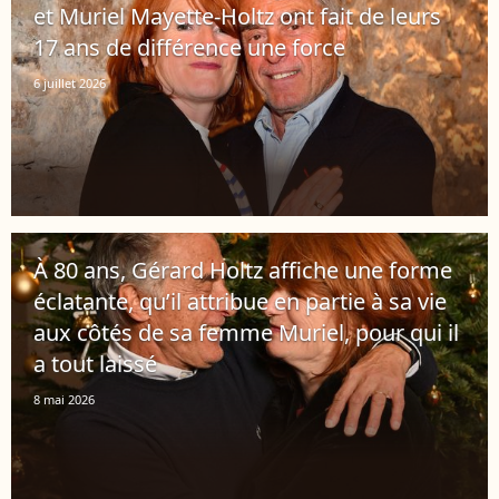
et Muriel Mayette-Holtz ont fait de leurs
17 ans de différence une force
6 juillet 2026
À 80 ans, Gérard Holtz affiche une forme
éclatante, qu’il attribue en partie à sa vie
aux côtés de sa femme Muriel, pour qui il
a tout laissé
8 mai 2026