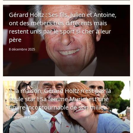
Gérard Holtz : Ses fils, Julien et Antoine,
ont des métiers très différents mais
restent unis par le sport si cher à leur
père
8 décembre 2025
A la maison, Gérard Holtz n'est pas la
seule star ! Sa femme Muriel est une
figure incontournable de son milieu
13 novembre 2025