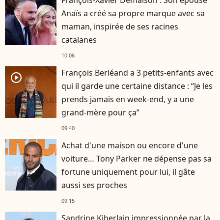
Anaïs a créé sa propre marque avec sa
maman, inspirée de ses racines
catalanes
10:06
François Berléand a 3 petits-enfants avec
player2
qui il garde une certaine distance : “Je les
prends jamais en week-end, y a une
grand-mère pour ça”
09:40
Achat d'une maison ou encore d'une
voiture… Tony Parker ne dépense pas sa
fortune uniquement pour lui, il gâte
aussi ses proches
09:15
Sandrine Kiberlain impressionnée par la