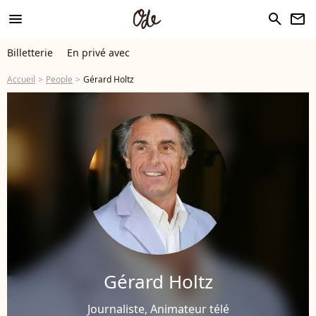
menu
search
newsletter
Billetterie
En privé avec
Accueil
People
Gérard Holtz
Gérard Holtz
Journaliste, Animateur télé