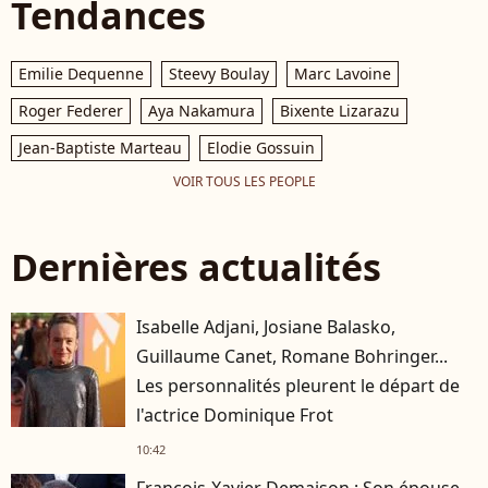
Tendances
et di
Fran
Gaff
Emilie Dequenne
Steevy Boulay
Marc Lavoine
Roger Federer
Aya Nakamura
Bixente Lizarazu
Jean-Baptiste Marteau
Elodie Gossuin
VOIR TOUS LES PEOPLE
Dernières actualités
Isabelle Adjani, Josiane Balasko,
Guillaume Canet, Romane Bohringer...
Les personnalités pleurent le départ de
l'actrice Dominique Frot
10:42
François-Xavier Demaison : Son épouse