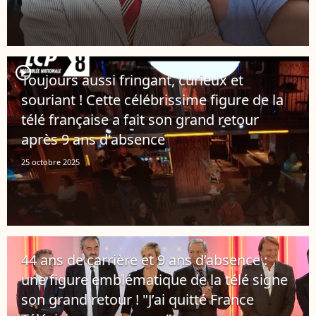
player2
Toujours aussi fringant, curieux et
souriant ! Cette célébrissime figure de la
télé française a fait son grand retour
après 9 ans d'absence
25 octobre 2025
44 ans de carrière et 9 ans d’absence :
une figure emblématique de la télé signe
son grand retour ! "J’ai quitté France