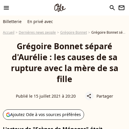
menu
search
newsletter
Billetterie
En privé avec
Accueil
Dernières news people
Grégoire Bonnet
Grégoire Bonnet séparé d'Aurélie : les causes de sa rupture avec la mère de sa fille
Grégoire Bonnet séparé
d'Aurélie : les causes de sa
rupture avec la mère de sa
fille
Publié le 15 juillet 2021 à 20:20
Partager
share
Ajoutez Ode à vos sources préférées