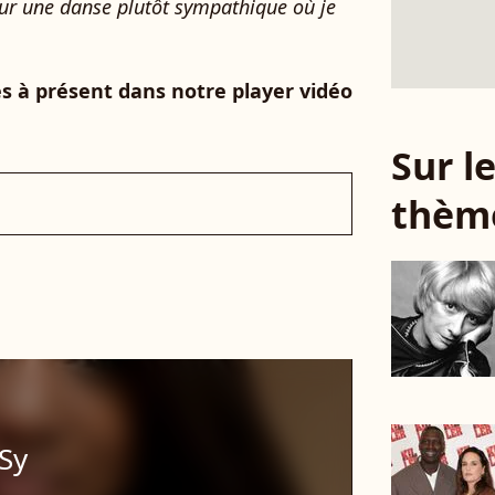
 sur une danse plutôt sympathique où je
s à présent dans notre player vidéo
Sur 
thèm
Sy