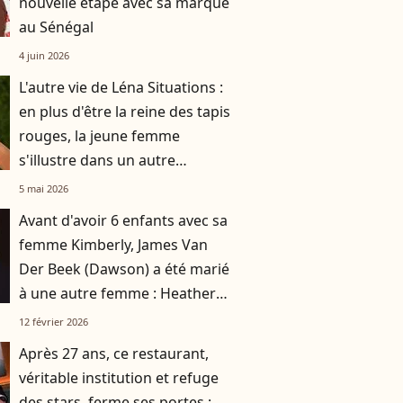
nouvelle étape avec sa marque
au Sénégal
4 juin 2026
L'autre vie de Léna Situations :
en plus d'être la reine des tapis
rouges, la jeune femme
s'illustre dans un autre
domaine qui n'a rien à voir avec
5 mai 2026
la mode
Avant d'avoir 6 enfants avec sa
femme Kimberly, James Van
Der Beek (Dawson) a été marié
à une autre femme : Heather
prend la parole
12 février 2026
Après 27 ans, ce restaurant,
véritable institution et refuge
des stars, ferme ses portes :