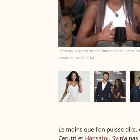
Hapsatou Sy revient sur son élimination de "Danse ave
dimanche" sur C8. © D8
a
Le moins que l'on puisse dire, 
Cerutti et
Hapsatou Sy
n'a pas 