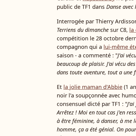
public de TF1 dans
Danse avec l
Interrogée par Thierry Ardis
Terriens du dimanche
sur C8,
la
compétition le 28 octobre dern
compagnon qui a
lui-même été
saison - a commenté : "
J'ai véc
beaucoup de plaisir. J'ai vécu d
dans toute aventure, tout a une f
Et
la jolie maman d'Abbie
(1 an
noir l'a soupçonnée avec humo
consensuel dicté par TF1 : "
J'a
Arrêtez ! Moi en tout cas j'en res
à être féminine, à danser, à me l
homme, ça a été génial. On pourra