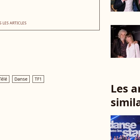
 LES ARTICLES
Télé
Danse
TF1
Les a
simil