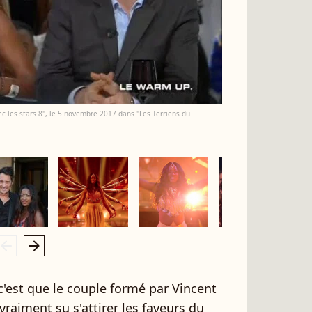
c les stars 8", le 5 novembre 2017 dans "Les Terriens du
rrow_left
arrow_right
c'est que le couple formé par Vincent
vraiment su s'attirer les faveurs du