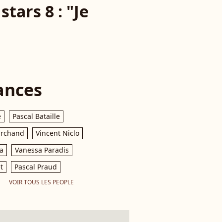
tars 8 : "Je
ances
e
Pascal Bataille
archand
Vincent Niclo
a
Vanessa Paradis
t
Pascal Praud
VOIR TOUS LES PEOPLE