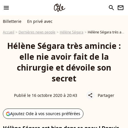
menu
search
newsletter
Billetterie
En privé avec
Accueil
Dernières news people
Hélène Ségara
Hélène Ségara très amincie : elle nie avoir fait de la chirurgie et dévoile son secret
Hélène Ségara très amincie :
elle nie avoir fait de la
chirurgie et dévoile son
secret
Publié le 16 octobre 2020 à 20:43
Partager
share
Ajoutez Ode à vos sources préférées