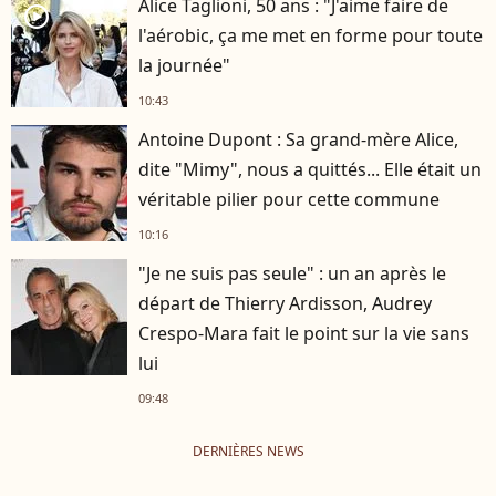
Alice Taglioni, 50 ans : "J'aime faire de
player2
l'aérobic, ça me met en forme pour toute
la journée"
10:43
Antoine Dupont : Sa grand-mère Alice,
dite "Mimy", nous a quittés... Elle était un
véritable pilier pour cette commune
10:16
"Je ne suis pas seule" : un an après le
départ de Thierry Ardisson, Audrey
Crespo-Mara fait le point sur la vie sans
lui
09:48
DERNIÈRES NEWS