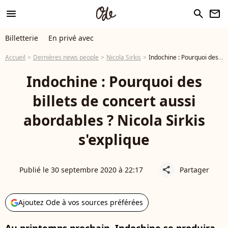
menu
search
newsletter
Billetterie
En privé avec
Accueil
Dernières news people
Nicola Sirkis
Indochine : Pourquoi des billets de concert aussi abordables ? Nicola Sirkis s'explique
Indochine : Pourquoi des
billets de concert aussi
abordables ? Nicola Sirkis
s'explique
Publié le 30 septembre 2020 à 22:17
Partager
share
Ajoutez Ode à vos sources préférées