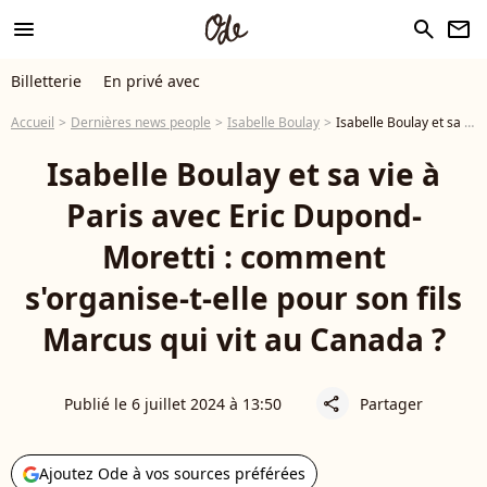
menu
search
newsletter
Billetterie
En privé avec
Accueil
Dernières news people
Isabelle Boulay
Isabelle Boulay et sa vie à Paris avec Eric Dupond-Moretti : comment s'organise-t-elle pour son fils Marcus qui vit au Canada ?
Isabelle Boulay et sa vie à
Paris avec Eric Dupond-
Moretti : comment
s'organise-t-elle pour son fils
Marcus qui vit au Canada ?
Publié le 6 juillet 2024 à 13:50
Partager
share
Ajoutez Ode à vos sources préférées