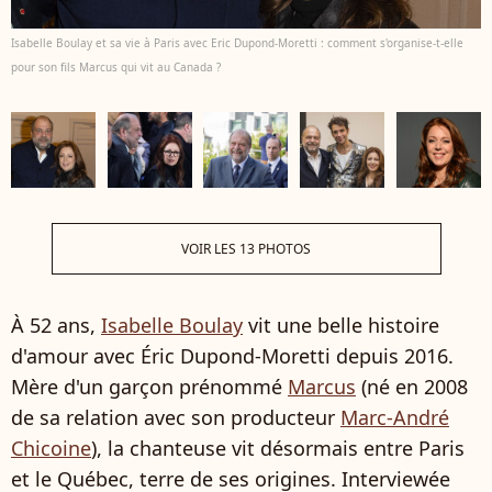
Isabelle Boulay et sa vie à Paris avec Eric Dupond-Moretti : comment s'organise-t-elle
pour son fils Marcus qui vit au Canada ?
VOIR LES 13 PHOTOS
À 52 ans,
Isabelle Boulay
vit une belle histoire
d'amour avec Éric Dupond-Moretti depuis 2016.
Mère d'un garçon prénommé
Marcus
(né en 2008
de sa relation avec son producteur
Marc-André
Chicoine
), la chanteuse vit désormais entre Paris
et le Québec, terre de ses origines. Interviewée