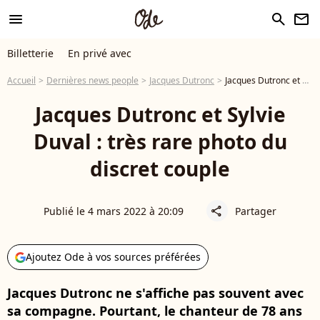
menu
search
newsletter
Billetterie
En privé avec
Accueil
Dernières news people
Jacques Dutronc
Jacques Dutronc et Sylvie Duval : très rare photo du discret couple
Jacques Dutronc et Sylvie
Duval : très rare photo du
discret couple
Publié le 4 mars 2022 à 20:09
Partager
share
Ajoutez Ode à vos sources préférées
Jacques Dutronc ne s'affiche pas souvent avec
sa compagne. Pourtant, le chanteur de 78 ans