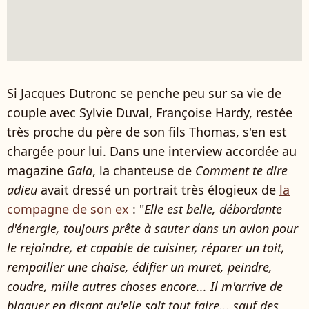
Si Jacques Dutronc se penche peu sur sa vie de
couple avec Sylvie Duval, Françoise Hardy, restée
très proche du père de son fils Thomas, s'en est
chargée pour lui. Dans une interview accordée au
magazine
Gala
, la chanteuse de
Comment te dire
adieu
avait dressé un portrait très élogieux de
la
compagne de son ex
: "
Elle est belle, débor­dante
d'éner­gie, toujours prête à sauter dans un avion pour
le rejoindre, et capable de cuisi­ner, réparer un toit,
rempailler une chaise, édifier un muret, peindre,
coudre, mille autres choses enco­re... Il m'ar­rive de
blaguer en disant qu'elle sait tout faire... sauf des