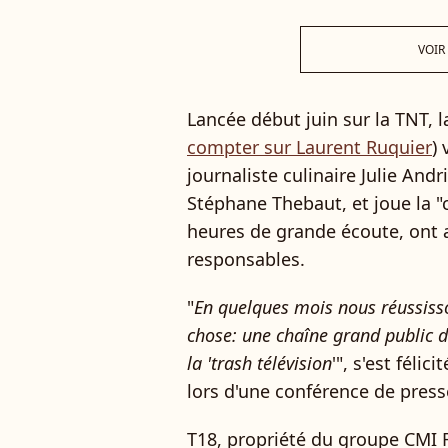
VOIR
Lancée début juin sur la TNT, l
compter sur Laurent Ruquier
)
journaliste culinaire Julie Andr
Stéphane Thebaut, et joue la 
heures de grande écoute, ont 
responsables.
"
En quelques mois nous réussis
chose: une chaîne grand public d
la 'trash télévision
'", s'est féli
lors d'une conférence de press
T18, propriété du groupe CMI F