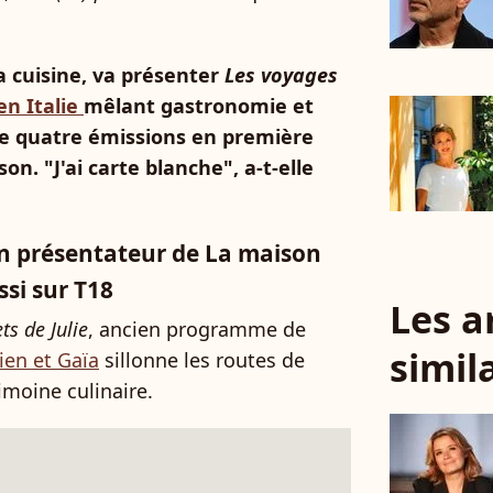
la cuisine, va présenter
Les voyages
en Italie
mêlant gastronomie et
que quatre émissions en première
on. "J'ai carte blanche", a-t-elle
n présentateur de La maison
si sur T18
Les a
ts de Julie
, ancien programme de
simil
ien et Gaïa
sillonne les routes de
imoine culinaire.