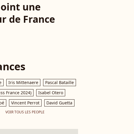
ejoint une
ur de France
ances
e
Iris Mittenaere
Pascal Bataille
iss France 2024)
Isabel Otero
pé
Vincent Perrot
David Guetta
VOIR TOUS LES PEOPLE