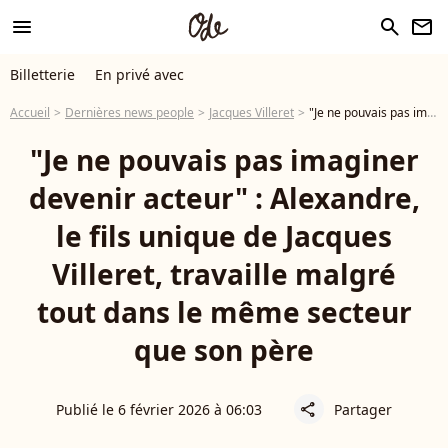
menu
search
newsletter
Billetterie
En privé avec
Accueil
Dernières news people
Jacques Villeret
"Je ne pouvais pas imaginer devenir acteur" : Alexandre, le fils unique de Jacques Villeret, travaille malgré tout dans le même secteur que son père
"Je ne pouvais pas imaginer
devenir acteur" : Alexandre,
le fils unique de Jacques
Villeret, travaille malgré
tout dans le même secteur
que son père
Publié le 6 février 2026 à 06:03
Partager
share