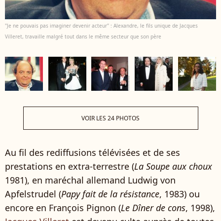
"Je ne pouvais pas imaginer devenir acteur" : Alexandre, le fils unique de Jacques
Villeret, travaille malgré tout dans le même secteur que son père
VOIR LES 24 PHOTOS
Au fil des rediffusions télévisées et de ses
prestations en extra-terrestre (
La Soupe aux choux
1981), en maréchal allemand Ludwig von
Apfelstrudel (
Papy fait de la résistance
, 1983) ou
encore en François Pignon (
Le Dîner de cons
, 1998),