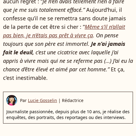
aucun regret : “
Je n’en avais tellement rien à faire
que je me suis totalement effacé.”
Aujourd’hui, il
confesse qu’il ne se remettra sans doute jamais
de la perte de cet être si cher : “
Même s’il n’allait
pas bien, je n’étais pas prêt à vivre ça
. On pense
toujours que son père est immortel.
Je n’ai jamais
fait le deuil,
c’est une cicatrice avec laquelle j’ai
appris à vivre mais qui ne se referme pas (…) J’ai eu la
chance d’être élevé et aimé par cet homme.”
Et ça,
c’est inestimable.
Par
Lucie Gosselin
|
Rédactrice
Journaliste passionnée, depuis plus de 10 ans, je réalise des
enquêtes, des portraits, des reportages ou des interviews.