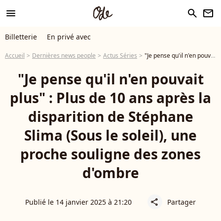
menu
search
newsletter
Billetterie
En privé avec
Accueil
Dernières news people
Actus Séries
"Je pense qu'il n'en pouvait plus" : Plus de 10 ans après la disparition de Stéphane Slima (Sous le soleil), une proche souligne des zones d'ombre
"Je pense qu'il n'en pouvait
plus" : Plus de 10 ans après la
disparition de Stéphane
Slima (Sous le soleil), une
proche souligne des zones
d'ombre
Publié le 14 janvier 2025 à 21:20
Partager
share