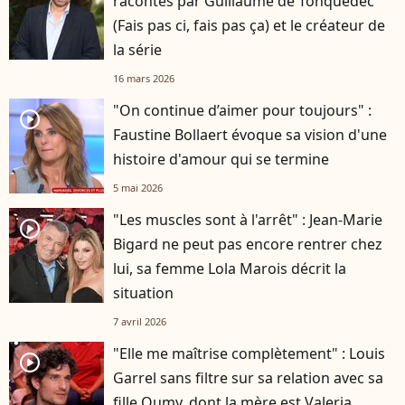
racontés par Guillaume de Tonquédec
(Fais pas ci, fais pas ça) et le créateur de
la série
16 mars 2026
"On continue d’aimer pour toujours" :
player2
Faustine Bollaert évoque sa vision d'une
histoire d'amour qui se termine
5 mai 2026
"Les muscles sont à l'arrêt" : Jean-Marie
player2
Bigard ne peut pas encore rentrer chez
lui, sa femme Lola Marois décrit la
situation
7 avril 2026
"Elle me maîtrise complètement" : Louis
player2
Garrel sans filtre sur sa relation avec sa
fille Oumy, dont la mère est Valeria