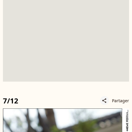
7/12
Partager
share