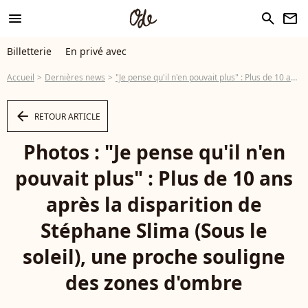
menu
search
newsletter
Billetterie
En privé avec
Accueil
Dernières news
"Je pense qu'il n'en pouvait plus" : Plus de 10 ans après la disparition de Stéphane Slima (Sous le soleil), une proche souligne des zones d'ombre
arrow_left
RETOUR ARTICLE
Photos : "Je pense qu'il n'en
pouvait plus" : Plus de 10 ans
après la disparition de
Stéphane Slima (Sous le
soleil), une proche souligne
des zones d'ombre