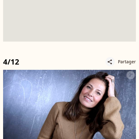
4/12
Partager
share