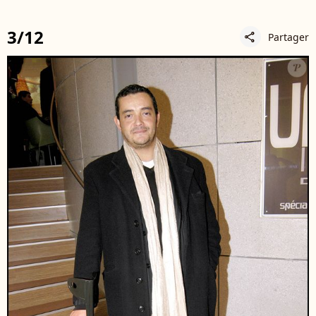
3/12
Partager
share