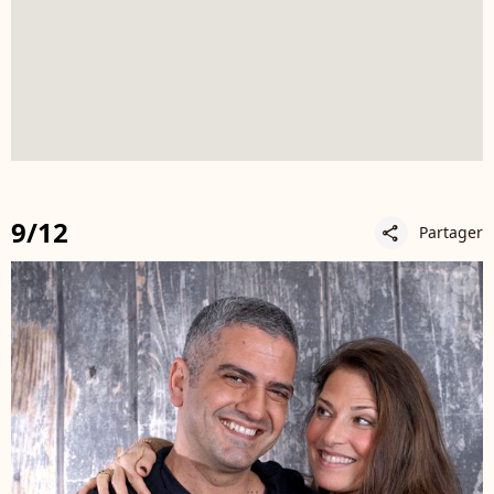
9/12
Partager
share