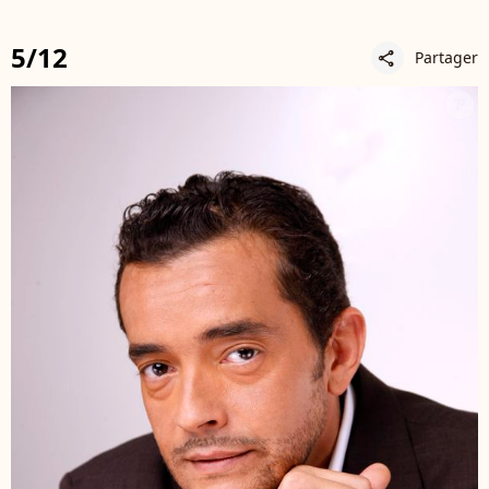
5/12
Partager
share