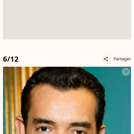
6/12
Partager
share