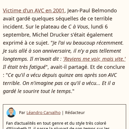
Victime d'un AVC en 2001
, Jean-Paul Belmondo
avait gardé quelques séquelles de ce terrible
incident. Sur le plateau de
C à Vous
, lundi 6
septembre, Michel Drucker s'était également
exprimé à ce sujet. "
Je l'ai vu beaucoup récemment.
Je suis allé à son anniversaire, il n'y a pas tellement
longtemps. Il m'avait dit :
'Reviens me voir, mais vite.'
Il était très fatigué
", avait-il partagé. Et de conclure
: "
Ce qu'il a vécu depuis quinze ans après son AVC
terrible. On n'imagine pas ce qu'il a vécu... Et il a
gardé le sourire tout le temps
."
Par
Léandro Carvalho
|
Rédacteur
Fan d’actualités en tout genre et du style très coloré
d’Elizabeth II, il passe la plupart de son temps sur les