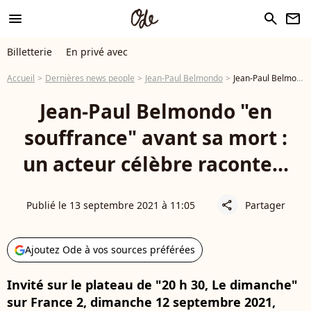
menu
search
newsletter
Billetterie
En privé avec
Accueil
Dernières news people
Jean-Paul Belmondo
Jean-Paul Belmondo "en souffrance" avant sa mort : un acteur célèbre raconte...
Jean-Paul Belmondo "en
souffrance" avant sa mort :
un acteur célèbre raconte...
Publié le 13 septembre 2021 à 11:05
Partager
share
Ajoutez Ode à vos sources préférées
Invité sur le plateau de "20 h 30, Le dimanche"
sur France 2, dimanche 12 septembre 2021,