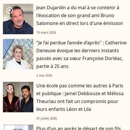
Jean Dujardin a du mal à se contenir à
player2
l'évocation de son grand ami Bruno
Salomone en direct lors d'une émission
19 mars 2026
"Je l’ai perdue l’année d’après" : Catherine
Deneuve évoque les derniers instants
passés avec sa sœur Françoise Dorléac,
partie à 25 ans
2 mai 2026
Une école pas comme les autres à Paris
player2
et publique : Jamel Debbouze et Mélissa
Theuriau ont fait un compromis pour
leurs enfants Léon et Lila
31 juillet 2026
Plus d’un an après le départ de son fils