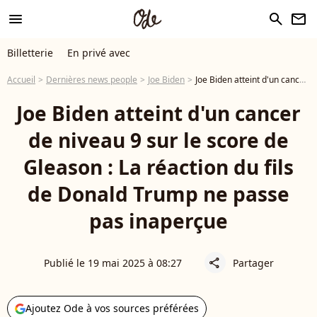
menu
search
newsletter
Billetterie
En privé avec
Accueil
Dernières news people
Joe Biden
Joe Biden atteint d'un cancer de niveau 9 sur le score de Gleason : La réaction du fils de Donald Trump ne passe pas inaperçue
Joe Biden atteint d'un cancer
de niveau 9 sur le score de
Gleason : La réaction du fils
de Donald Trump ne passe
pas inaperçue
Publié le 19 mai 2025 à 08:27
Partager
share
Ajoutez Ode à vos sources préférées