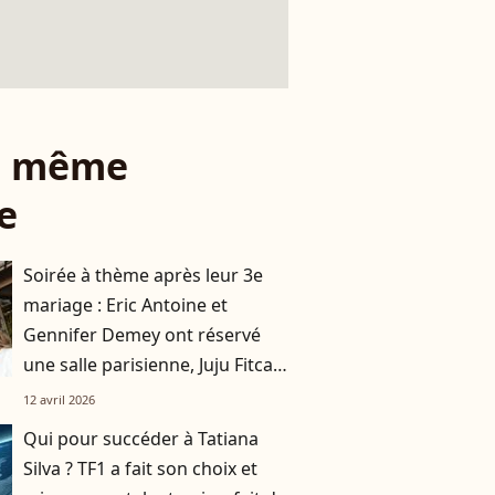
le même
e
Soirée à thème après leur 3e
mariage : Eric Antoine et
Gennifer Demey ont réservé
une salle parisienne, Juju Fitcats
et Tibo In Shape invités
12 avril 2026
Qui pour succéder à Tatiana
Silva ? TF1 a fait son choix et