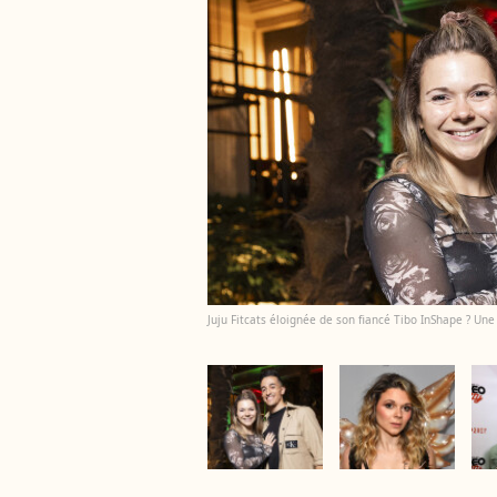
Juju Fitcats éloignée de son fiancé Tibo InShape ? Une 