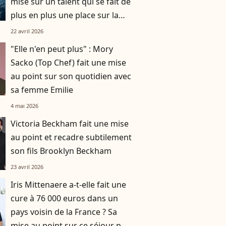
mise sur un talent qui se fait de
plus en plus une place sur la
Une
22 avril 2026
"Elle n'en peut plus" : Mory
Sacko (Top Chef) fait une mise
au point sur son quotidien avec
sa femme Emilie
4 mai 2026
Victoria Beckham fait une mise
au point et recadre subtilement
son fils Brooklyn Beckham
23 avril 2026
Iris Mittenaere a-t-elle fait une
cure à 76 000 euros dans un
pays voisin de la France ? Sa
mise au point sur ce séjour pas