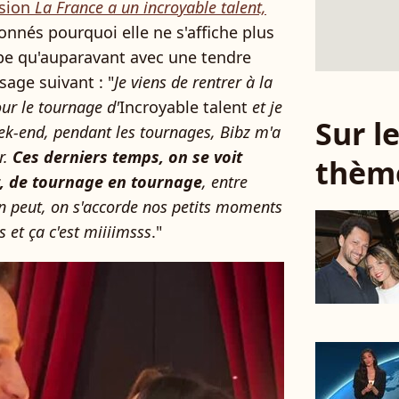
ssion
La France a un incroyable talent,
onnés pourquoi elle ne s'affiche plus
pe qu'auparavant avec une tendre
sage suivant : "
Je viens de rentrer à la
ur le tournage d'
Incroyable talent
et je
Sur 
ek-end, pendant les tournages, Bibz m'a
r.
Ces derniers temps, on se voit
thèm
t, de tournage en tournage
, entre
on peut, on s'accorde nos petits moments
s et ça c'est miiiimsss
."