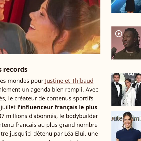
player2
s records
 des mondes pour
Justine et Thibaud
alement un agenda bien rempli. Avec
és, le créateur de contenus sportifs
juillet
l'influenceur français le plus
37 millions d'abonnés, le bodybuilder
ontenu français au plus grand nombre
re jusqu'ici détenu par Léa Elui, une