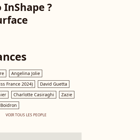
o InShape ?
urface
ances
re
Angelina Jolie
iss France 2024)
David Guetta
ier
Charlotte Casiraghi
Zazie
Boidron
VOIR TOUS LES PEOPLE