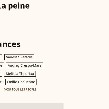
La peine
ances
e
Vanessa Paradis
le
Audrey Crespo-Mara
o
Mélissa Theuriau
t
Emilie Dequenne
VOIR TOUS LES PEOPLE