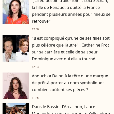
"J'ai eu besoin d'aller loin" : Lola Séchan,
la fille de Renaud, a quitté la France
pendant plusieurs années pour mieux se
retrouver
12:30
"Il est compliqué qu’une de ses filles soit
plus célèbre que l’autre" : Catherine Frot
sur sa carrière et celle de sa soeur
Dominique avec qui elle a tourné
12:04
Anouchka Delon à la tête d'une marque
de prêt-à-porter au nom symbolique :
combien coûtent ses pièces ?
11:45
Dans le Bassin d'Arcachon, Laure
Manaudou a un restaurant qu'elle adore,