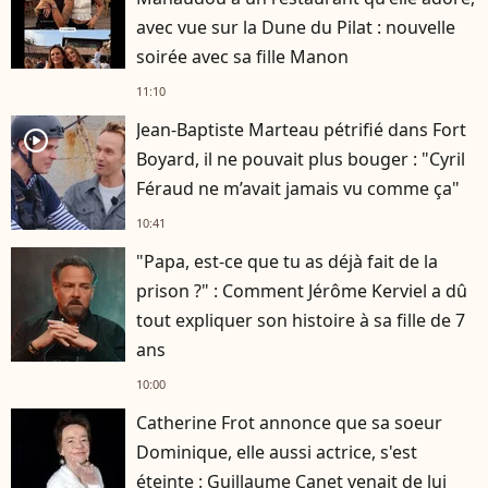
avec vue sur la Dune du Pilat : nouvelle
soirée avec sa fille Manon
11:10
Jean-Baptiste Marteau pétrifié dans Fort
player2
Boyard, il ne pouvait plus bouger : "Cyril
Féraud ne m’avait jamais vu comme ça"
10:41
"Papa, est-ce que tu as déjà fait de la
prison ?" : Comment Jérôme Kerviel a dû
tout expliquer son histoire à sa fille de 7
ans
10:00
Catherine Frot annonce que sa soeur
Dominique, elle aussi actrice, s'est
éteinte : Guillaume Canet venait de lui