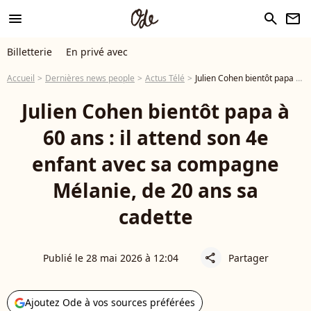
menu
search
newsletter
Billetterie
En privé avec
Accueil
Dernières news people
Actus Télé
Julien Cohen bientôt papa à 60 ans : il attend son 4e enfant avec sa compagne Mélanie, de 20 ans sa cadette
Julien Cohen bientôt papa à
60 ans : il attend son 4e
enfant avec sa compagne
Mélanie, de 20 ans sa
cadette
Publié le 28 mai 2026 à 12:04
Partager
share
Ajoutez Ode à vos sources préférées