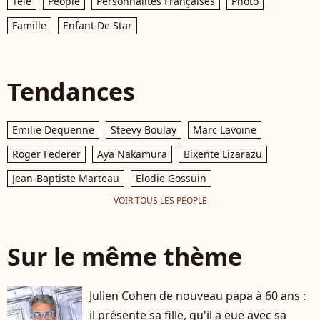
Télé
People
Personnalités Françaises
Photo
Famille
Enfant De Star
Tendances
Emilie Dequenne
Steevy Boulay
Marc Lavoine
Roger Federer
Aya Nakamura
Bixente Lizarazu
Jean-Baptiste Marteau
Elodie Gossuin
VOIR TOUS LES PEOPLE
Sur le même thème
Julien Cohen de nouveau papa à 60 ans :
il présente sa fille, qu'il a eue avec sa