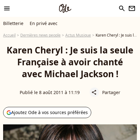
menu
search
newsletter
Billetterie
En privé avec
Accueil
Dernières news people
Actus Musique
Karen Cheryl : Je suis la seule Française à avoir chanté avec Michael Jackson !
Karen Cheryl : Je suis la seule
Française à avoir chanté
avec Michael Jackson !
Publié le 8 août 2011 à 11:19
Partager
share
Ajoutez Ode à vos sources préférées