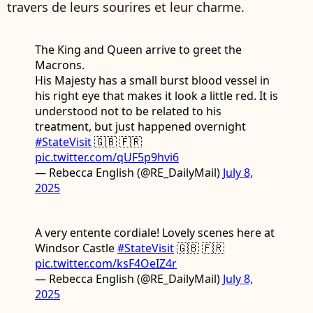
travers de leurs sourires et leur charme.
The King and Queen arrive to greet the
Macrons.
His Majesty has a small burst blood vessel in
his right eye that makes it look a little red. It is
understood not to be related to his
treatment, but just happened overnight
#StateVisit
🇬🇧 🇫🇷
pic.twitter.com/qUF5p9hvi6
— Rebecca English (@RE_DailyMail)
July 8,
2025
A very entente cordiale! Lovely scenes here at
Windsor Castle
#StateVisit
🇬🇧 🇫🇷
pic.twitter.com/ksF4OeIZ4r
— Rebecca English (@RE_DailyMail)
July 8,
2025