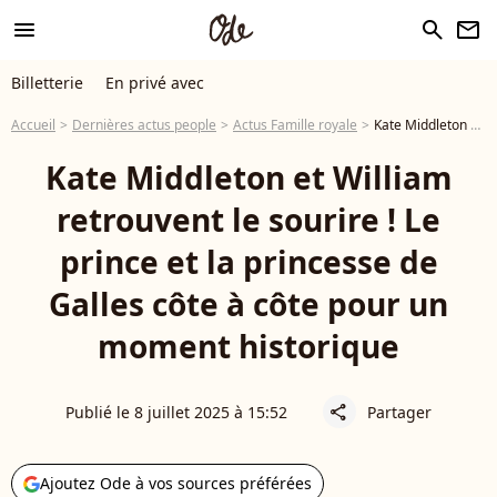
menu
search
newsletter
Billetterie
En privé avec
Accueil
Dernières actus people
Actus Famille royale
Kate Middleton et William retrouvent le sourire ! Le prince et la princesse de Galles côte à côte pour un moment historique
Kate Middleton et William
retrouvent le sourire ! Le
prince et la princesse de
Galles côte à côte pour un
moment historique
Publié le 8 juillet 2025 à 15:52
Partager
share
Ajoutez Ode à vos sources préférées