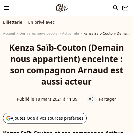
menu
search
newsletter
Billetterie
En privé avec
Accueil
Dernières news people
Actus Télé
Kenza Saïb-Couton (Demain nous appartient) enceinte : son compagnon Arnaud est aussi acteur
Kenza Saïb-Couton (Demain
nous appartient) enceinte :
son compagnon Arnaud est
aussi acteur
Publié le 18 mars 2021 à 11:39
Partager
share
Ajoutez Ode à vos sources préférées