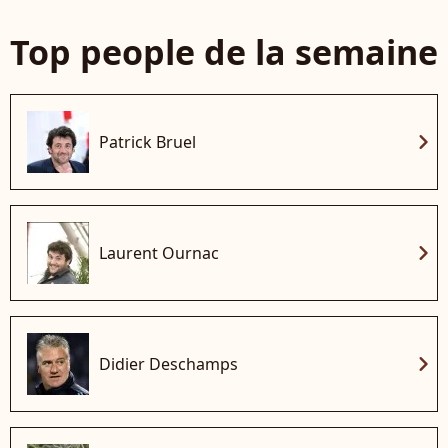
Top people de la semaine
chevron_right
Patrick Bruel
chevron_right
Laurent Ournac
chevron_right
Didier Deschamps