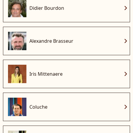
chevron_right
Didier Bourdon
chevron_right
Alexandre Brasseur
chevron_right
Iris Mittenaere
chevron_right
Coluche