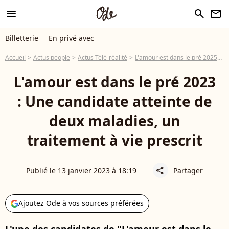
menu
search
newsletter
Billetterie
En privé avec
Accueil
Actus people
Actus Télé-réalité
L'amour est dans le pré 2025
L
L'amour est dans le pré 2023
: Une candidate atteinte de
deux maladies, un
traitement à vie prescrit
Publié le 13 janvier 2023 à 18:19
Partager
share
Ajoutez Ode à vos sources préférées