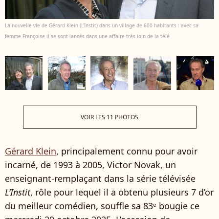
La nouvelle vie de Gérard Klein (L'Instit) dans un village de 600 habitants : avec sa
femme Françoise il se sont lancés dans une affaire très loin de la télé
VOIR LES 11 PHOTOS
Gérard Klein
, principalement connu pour avoir
incarné, de 1993 à 2005, Victor Novak, un
enseignant-remplaçant dans la série télévisée
L’Instit
, rôle pour lequel il a obtenu plusieurs 7 d’or
du meilleur comédien, souffle sa 83ᵉ bougie ce