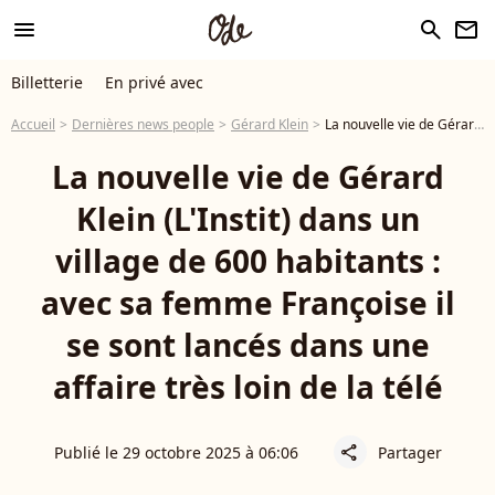
menu
search
newsletter
Billetterie
En privé avec
Accueil
Dernières news people
Gérard Klein
La nouvelle vie de Gérard Klein (L'Instit) dans un village de 600 habitants : avec sa femme Françoise il se sont lancés dans une affaire très loin de la télé
La nouvelle vie de Gérard
Klein (L'Instit) dans un
village de 600 habitants :
avec sa femme Françoise il
se sont lancés dans une
affaire très loin de la télé
Publié le 29 octobre 2025 à 06:06
Partager
share