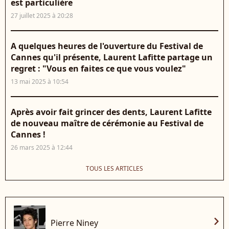
est particulière
27 juillet 2025 à 20:28
A quelques heures de l'ouverture du Festival de
Cannes qu'il présente, Laurent Lafitte partage un
regret : "Vous en faites ce que vous voulez"
13 mai 2025 à 10:54
Après avoir fait grincer des dents, Laurent Lafitte
de nouveau maître de cérémonie au Festival de
Cannes !
26 mars 2025 à 12:44
TOUS LES ARTICLES
chevron_right
Pierre Niney