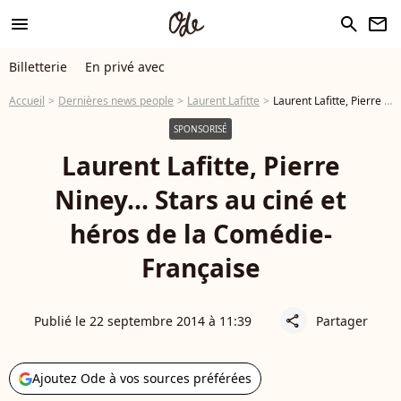
menu
search
newsletter
Billetterie
En privé avec
Accueil
Dernières news people
Laurent Lafitte
Laurent Lafitte, Pierre Niney... Stars au ciné et héros de la Comédie-Française
SPONSORISÉ
Laurent Lafitte, Pierre
Niney... Stars au ciné et
héros de la Comédie-
Française
Publié le 22 septembre 2014 à 11:39
Partager
share
Ajoutez Ode à vos sources préférées