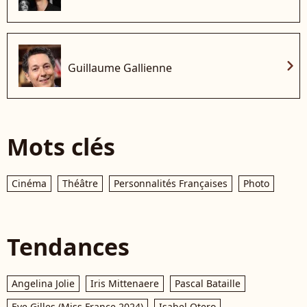
chevron_right
Guillaume Gallienne
Mots clés
Cinéma
Théâtre
Personnalités Françaises
Photo
Tendances
Angelina Jolie
Iris Mittenaere
Pascal Bataille
Eve Gilles (Miss France 2024)
Isabel Otero