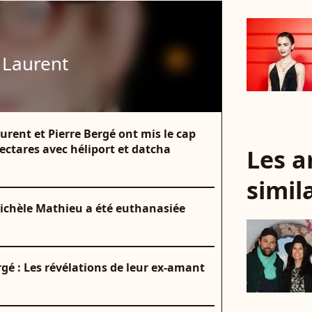
 Laurent
rent et Pierre Bergé ont mis le cap
ctares avec héliport et datcha
Les a
simil
Michèle Mathieu a été euthanasiée
rgé : Les révélations de leur ex-amant