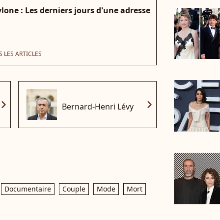
lone : Les derniers jours d'une adresse
 LES ARTICLES
vron_right
chevron_right
Bernard-Henri Lévy
Documentaire
Couple
Mode
Mort