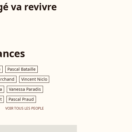
gé va revivre
ances
e
Pascal Bataille
archand
Vincent Niclo
a
Vanessa Paradis
t
Pascal Praud
VOIR TOUS LES PEOPLE