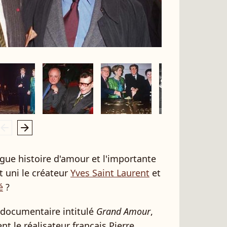
rrow_left
arrow_right
ngue histoire d'amour et l'importante
t uni le créateur
Yves Saint Laurent
et
é
?
n documentaire intitulé
Grand Amour
,
t le réalisateur français Pierre