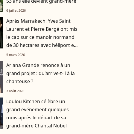
53 ans elle devient grand-mère
6 juillet 2026
Après Marrakech, Yves Saint
Laurent et Pierre Bergé ont mis
le cap sur ce manoir normand
de 30 hectares avec héliport et
datcha
5 mars 2026
Ariana Grande renonce à un
grand projet : qu'arrive-t-il à la
chanteuse ?
3 août 2026
Loulou Kitchen célèbre un
grand événement quelques
mois après le départ de sa
grand-mère Chantal Nobel