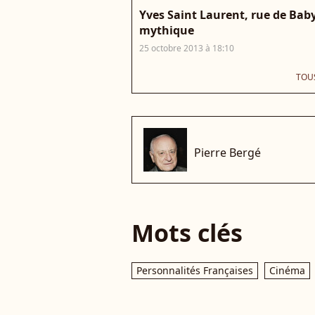
Yves Saint Laurent, rue de Baby
mythique
25 octobre 2013 à 18:10
TOUS
che
Pierre Bergé
Mots clés
Personnalités Françaises
Cinéma