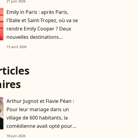
21 juin 2026
Emily in Paris : après Paris,
l'Italie et Saint-Tropez, où va se
rendre Emily Cooper ? Deux
nouvelles destinations
annoncées !
15 avril 2026
rticles
aires
Arthur Jugnot et Flavie Péan :
Pour leur mariage dans un
village de 600 habitants, la
comédienne avait opté pour
une robe originale d'une
18 juin 2026