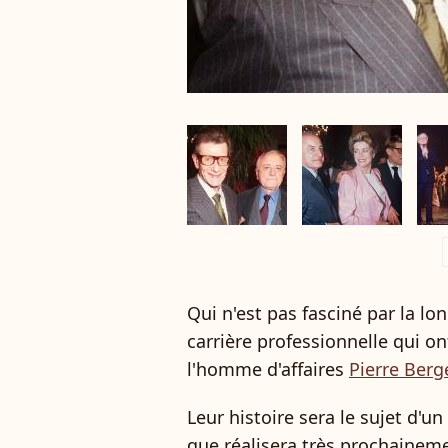
a
Qui n'est pas fasciné par la lo
carrière professionnelle qui on
l'homme d'affaires
Pierre Berg
Leur histoire sera le sujet d'u
que réalisera très prochainemen