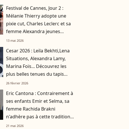
créatrice française
Festival de Cannes, Jour 2 :
Mélanie Thierry adopte une
pixie cut, Charles Leclerc et sa
femme Alexandra jeunes
mariés
13 mai 2026
Cesar 2026 : Leïla Bekhti,Lena
Situations, Alexandra Lamy,
Marina Foïs... Découvrez les
plus belles tenues du tapis
rouge
26 février 2026
Eric Cantona : Contrairement à
ses enfants Emir et Selma, sa
femme Rachida Brakni
n'adhère pas à cette tradition
familiale, "je tente de lui faire
21 mai 2026