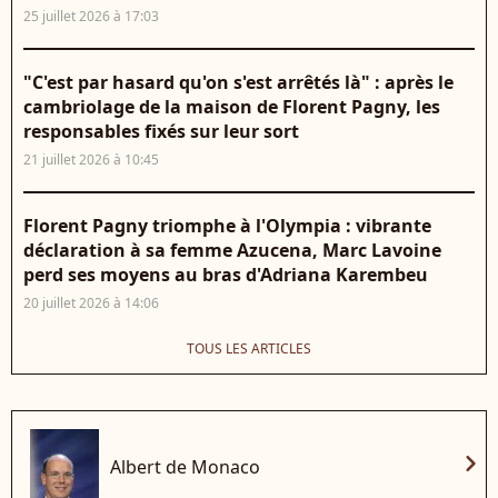
25 juillet 2026 à 17:03
"C'est par hasard qu'on s'est arrêtés là" : après le
cambriolage de la maison de Florent Pagny, les
responsables fixés sur leur sort
21 juillet 2026 à 10:45
Florent Pagny triomphe à l'Olympia : vibrante
déclaration à sa femme Azucena, Marc Lavoine
perd ses moyens au bras d'Adriana Karembeu
20 juillet 2026 à 14:06
TOUS LES ARTICLES
chevron_right
Albert de Monaco