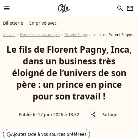
menu
search
newsletter
Billetterie
En privé avec
Accueil
Dernières news people
Florent Pagny
Le fils de Florent Pagny, Inca, dans un business très éloigné de l’univers de son père : un prince en pince pour son travail !
Le fils de Florent Pagny, Inca,
dans un business très
éloigné de l’univers de son
père : un prince en pince
pour son travail !
Publié le 17 juin 2026 à 13:32
Partager
share
Ajoutez Ode à vos sources préférées