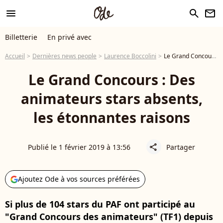
menu
search
newsletter
Billetterie
En privé avec
Accueil
Dernières news people
Laurence Boccolini
Le Grand Concours : Des animateurs stars absents, les étonnantes raisons
Le Grand Concours : Des
animateurs stars absents,
les étonnantes raisons
Publié le 1 février 2019 à 13:56
Partager
share
Ajoutez Ode à vos sources préférées
Si plus de 104 stars du PAF ont participé au
"Grand Concours des animateurs" (TF1) depuis