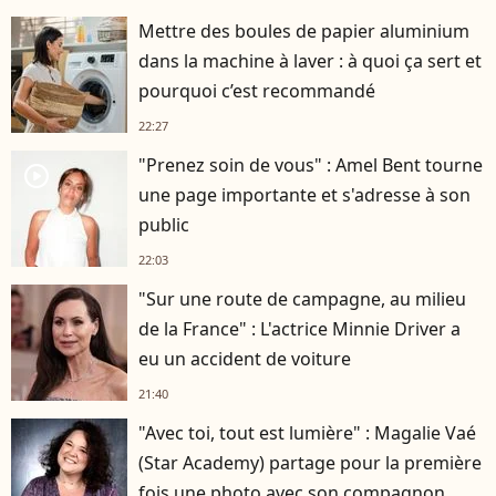
Mettre des boules de papier aluminium
dans la machine à laver : à quoi ça sert et
pourquoi c’est recommandé
22:27
"Prenez soin de vous" : Amel Bent tourne
player2
une page importante et s'adresse à son
public
22:03
"Sur une route de campagne, au milieu
de la France" : L'actrice Minnie Driver a
eu un accident de voiture
21:40
"Avec toi, tout est lumière" : Magalie Vaé
(Star Academy) partage pour la première
fois une photo avec son compagnon