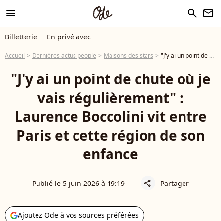
menu
search
newsletter
Billetterie
En privé avec
Accueil
Dernières actus people
Maisons des stars
"J'y ai un point de chute où je vais régulièrement" : Laurence Boccolini vit entre Paris et cette région de son enfance
"J'y ai un point de chute où je
vais régulièrement" :
Laurence Boccolini vit entre
Paris et cette région de son
enfance
Publié le 5 juin 2026 à 19:19
Partager
share
Ajoutez Ode à vos sources préférées