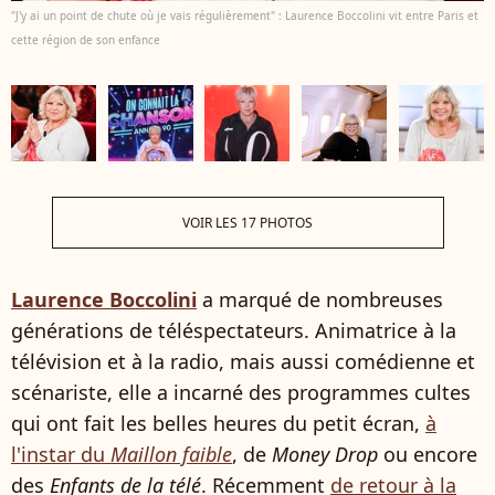
"J'y ai un point de chute où je vais régulièrement" : Laurence Boccolini vit entre Paris et
cette région de son enfance
VOIR LES 17 PHOTOS
Laurence Boccolini
a marqué de nombreuses
générations de téléspectateurs. Animatrice à la
télévision et à la radio, mais aussi comédienne et
scénariste, elle a incarné des programmes cultes
qui ont fait les belles heures du petit écran,
à
l'instar du
Maillon faible
, de
Money Drop
ou encore
des
Enfants de la télé
. Récemment
de retour à la