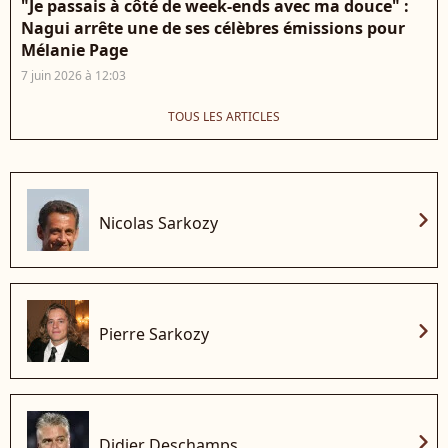
"Je passais à côté de week-ends avec ma douce" :
Nagui arrête une de ses célèbres émissions pour
Mélanie Page
7 juin 2026 à 12:03
TOUS LES ARTICLES
chevron_right
Nicolas Sarkozy
chevron_right
Pierre Sarkozy
chevron_right
Didier Deschamps