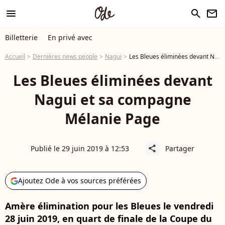
menu
search
newsletter
Billetterie
En privé avec
Accueil
Dernières news people
Nagui
Les Bleues éliminées devant Nagui et sa compagne Mélanie Page
Les Bleues éliminées devant
Nagui et sa compagne
Mélanie Page
Publié le 29 juin 2019 à 12:53
Partager
share
Ajoutez Ode à vos sources préférées
Amère élimination pour les Bleues le vendredi
28 juin 2019, en quart de finale de la Coupe du