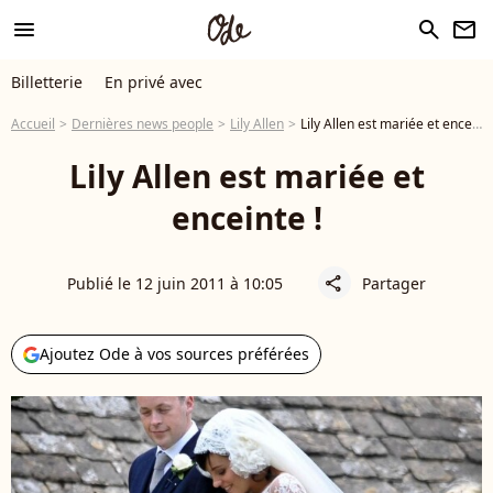
menu
search
newsletter
Billetterie
En privé avec
Accueil
Dernières news people
Lily Allen
Lily Allen est mariée et enceinte !
Lily Allen est mariée et
enceinte !
Publié le 12 juin 2011 à 10:05
Partager
share
Ajoutez Ode à vos sources préférées