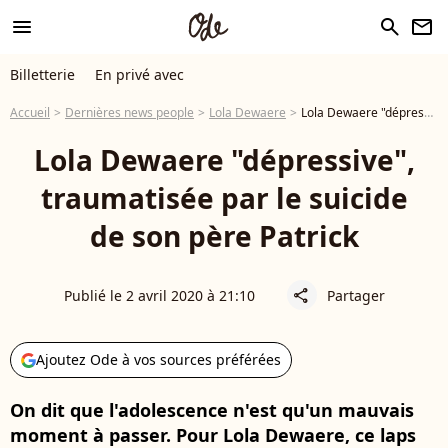
menu
search
newsletter
Billetterie
En privé avec
Accueil
Dernières news people
Lola Dewaere
Lola Dewaere "dépressive", traumatisée par le suicide de son père Patrick
Lola Dewaere "dépressive",
traumatisée par le suicide
de son père Patrick
Publié le 2 avril 2020 à 21:10
Partager
share
Ajoutez Ode à vos sources préférées
On dit que l'adolescence n'est qu'un mauvais
moment à passer. Pour Lola Dewaere, ce laps