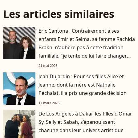
Les articles similaires
Eric Cantona : Contrairement à ses
enfants Emir et Selma, sa femme Rachida
Brakni n'adhère pas à cette tradition
familiale, "je tente de lui faire changer
d'avis"
21 mai 2026
Jean Dujardin : Pour ses filles Alice et
Jeanne, dont la mère est Nathalie
Péchalat, il a pris une grande décision
17 mars 2026
De Los Angeles à Dakar, les filles d’Omar
Sy, Selly et Sabah, s’épanouissent
chacune dans leur univers artistique