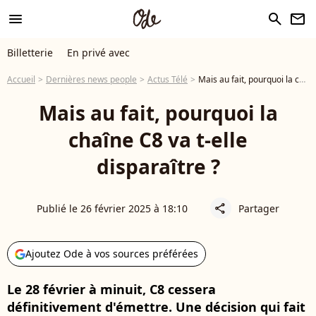
menu
search
newsletter
Billetterie
En privé avec
Accueil
Dernières news people
Actus Télé
Mais au fait, pourquoi la chaîne C8 va t-elle disparaître ?
Mais au fait, pourquoi la
chaîne C8 va t-elle
disparaître ?
Publié le 26 février 2025 à 18:10
Partager
share
Ajoutez Ode à vos sources préférées
Le 28 février à minuit, C8 cessera
définitivement d'émettre. Une décision qui fait