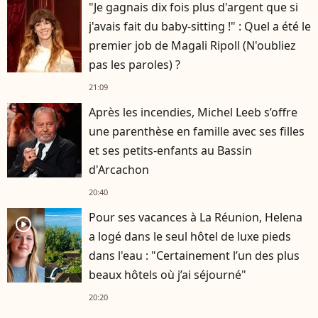
"Je gagnais dix fois plus d'argent que si
j'avais fait du baby-sitting !" : Quel a été le
premier job de Magali Ripoll (N'oubliez
pas les paroles) ?
21:09
Après les incendies, Michel Leeb s’offre
une parenthèse en famille avec ses filles
et ses petits-enfants au Bassin
d'Arcachon
20:40
Pour ses vacances à La Réunion, Helena
player2
a logé dans le seul hôtel de luxe pieds
dans l'eau : "Certainement l’un des plus
beaux hôtels où j’ai séjourné"
20:20