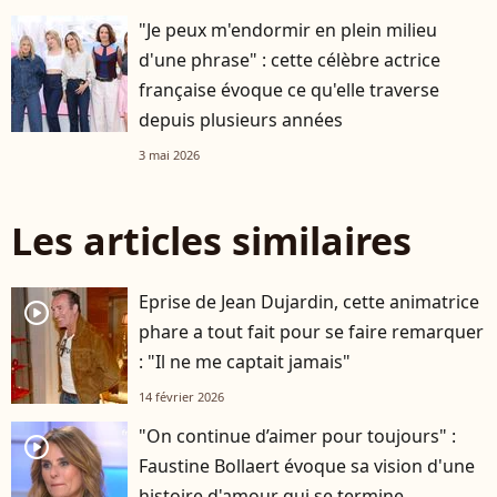
"Je peux m'endormir en plein milieu
d'une phrase" : cette célèbre actrice
française évoque ce qu'elle traverse
depuis plusieurs années
3 mai 2026
Les articles similaires
Eprise de Jean Dujardin, cette animatrice
player2
phare a tout fait pour se faire remarquer
: "Il ne me captait jamais"
14 février 2026
"On continue d’aimer pour toujours" :
player2
Faustine Bollaert évoque sa vision d'une
histoire d'amour qui se termine