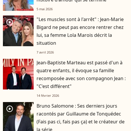
5 mai 2026
"Les muscles sont à l'arrêt" : Jean-Marie
player2
Bigard ne peut pas encore rentrer chez
lui, sa femme Lola Marois décrit la
situation
7 avril 2026
Jean-Baptiste Marteau est passé d'un à
quatre enfants, il évoque sa famille
recomposée avec son compagnon Jean :
"C'est différent"
14 février 2026
Bruno Salomone : Ses derniers jours
player2
racontés par Guillaume de Tonquédec
(Fais pas ci, fais pas ça) et le créateur de
la série