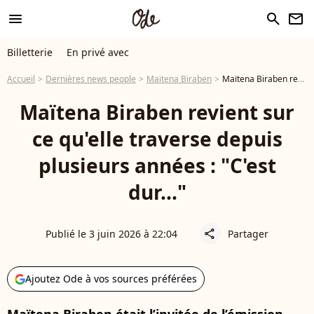
menu
search
newsletter
Billetterie
En privé avec
Accueil
Dernières news people
Maïtena Biraben
Maïtena Biraben revient sur ce qu'elle traverse depuis plusieurs années : "C'est dur..."
Maïtena Biraben revient sur
ce qu'elle traverse depuis
plusieurs années : "C'est
dur..."
Publié le 3 juin 2026 à 22:04
Partager
share
Ajoutez Ode à vos sources préférées