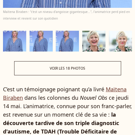
Maïtena Biraben : "c'est un niveau d'angoisse gigantesque...", l'animatrice perd pied en
interview et revient sur son quotidien
VOIR LES 18 PHOTOS
C’est un témoignage poignant qu’a livré
Maïtena
Biraben
dans les colonnes du
Nouvel Obs
ce jeudi
14 mai. L’animatrice, connue pour son franc-parler,
est revenue sur un moment clé de sa vie :
la
découverte tardive de son triple diagnostic
d'autisme, de TDAH (Trouble Déficitaire de