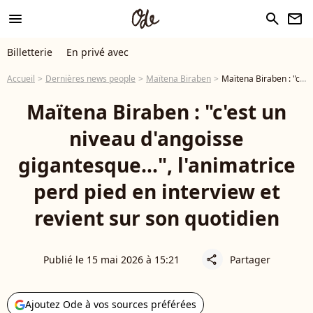
menu
search
newsletter
Billetterie
En privé avec
Accueil
Dernières news people
Maïtena Biraben
Maïtena Biraben : "c'est un niveau d'angoisse gigantesque...", l'animatrice perd pied en interview et revient sur son quotidien
Maïtena Biraben : "c'est un
niveau d'angoisse
gigantesque...", l'animatrice
perd pied en interview et
revient sur son quotidien
Publié le 15 mai 2026 à 15:21
Partager
share
Ajoutez Ode à vos sources préférées