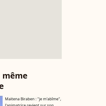
le même
e
Maïtena Biraben : "je m'abîme",
l'animatrice revient sur son