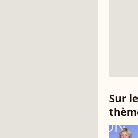
Sur 
thèm