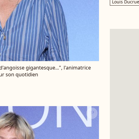
Louis Ducrue
d'angoisse gigantesque...", l'animatrice
sur son quotidien