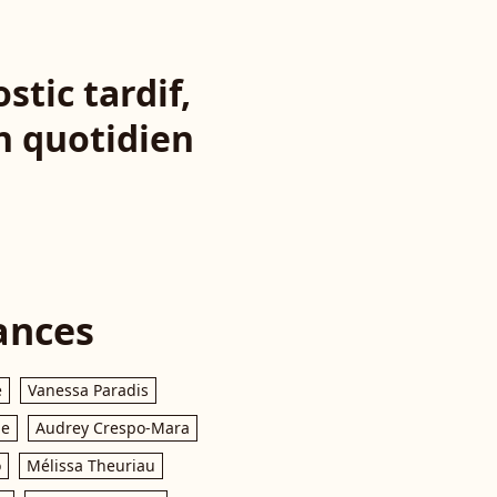
tic tardif,
n quotidien
ances
e
Vanessa Paradis
le
Audrey Crespo-Mara
o
Mélissa Theuriau