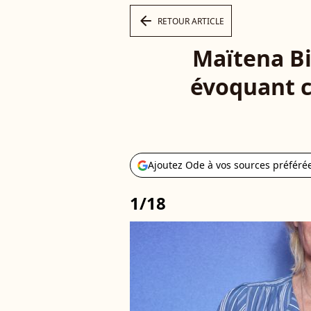
arrow_left
RETOUR ARTICLE
Maïtena Bi
évoquant c
Ajoutez Ode à vos sources préféré
1/18