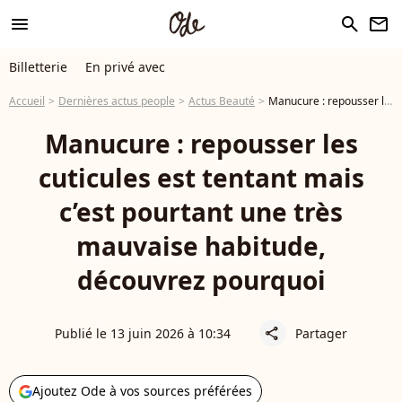
menu
search
newsletter
Billetterie
En privé avec
Accueil
Dernières actus people
Actus Beauté
Manucure : repousser les cuticules est tentant mais c’est pourtant une très mauvaise habitude, découvrez pourquoi
Manucure : repousser les
cuticules est tentant mais
c’est pourtant une très
mauvaise habitude,
découvrez pourquoi
Publié le 13 juin 2026 à 10:34
Partager
share
Ajoutez Ode à vos sources préférées